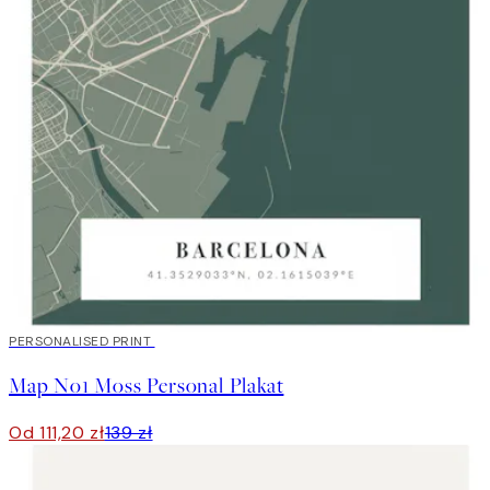
20%*
PERSONALISED PRINT
Map No1 Moss Personal Plakat
Od 111,20 zł
139 zł