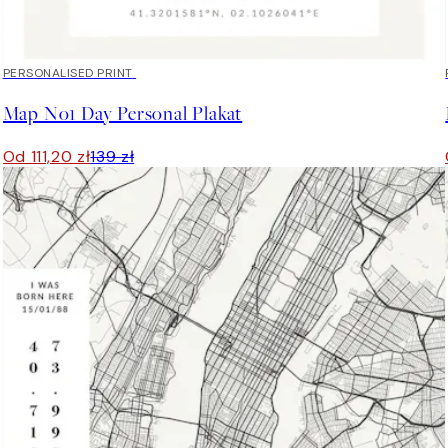
20%*
PERSONALISED PRINT
Map No1 Day Personal Plakat
Od 111,20 zł
139 zł