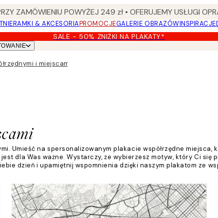
Y ZAMÓWIENIU POWYŻEJ 249 zł • OFERUJEMY USŁUGI OPR
TNIE
RAMKI & AKCESORIA
PROMOCJE
GALERIE OBRAZÓW
INSPIRACJE
SALE - 50% ZNIŻKI NA PLAKATY*
TOWANIE
ółrzędnymi i miejscami
scami
mi. Umieść na spersonalizowanym plakacie współrzędne miejsca, kt
óre jest dla Was ważne. Wystarczy, że wybierzesz motyw, który Ci si
iebie dzień i upamiętnij wspomnienia dzięki naszym plakatom ze ws