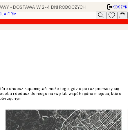
AWY • DOSTAWA W 2-4 DNI ROBOCZYCH
KOSZYK
DLA FIRM
óre chcesz zapamiętać: może tego, gdzie po raz pierwszy się
ę podoba i dodasz do niego nazwę lub współrzędne miejsca, które
półrzędnymi.