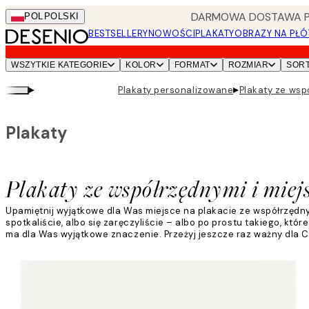
Skip
DARMOWA DOSTAWA PRZ
POL
POLSKI
to
BESTSELLERY
NOWOŚCI
PLAKATY
OBRAZY NA PŁÓ
main
content.
WSZYTKIE KATEGORIE
KOLOR
FORMAT
ROZMIAR
SOR
▸
▸
Plakaty personalizowane
Plakaty ze wsp
Plakaty
Plakaty ze współrzędnymi i miej
Upamiętnij wyjątkowe dla Was miejsce na plakacie ze współrzędny
spotkaliście, albo się zaręczyliście – albo po prostu takiego, kt
ma dla Was wyjątkowe znaczenie. Przeżyj jeszcze raz ważny dla C
Czytaj więcej