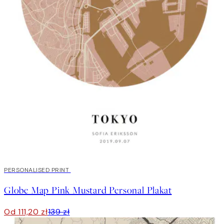
20%*
PERSONALISED PRINT
Globe Map Pink Mustard Personal Plakat
Od 111,20 zł
139 zł