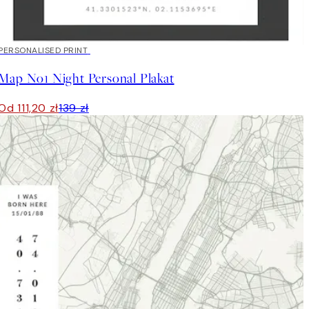
20%*
PERSONALISED PRINT
Map No1 Night Personal Plakat
Od 111,20 zł
139 zł