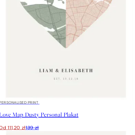
20%*
PERSONALISED PRINT
Love Map Dusty Personal Plakat
Od 111,20 zł
139 zł