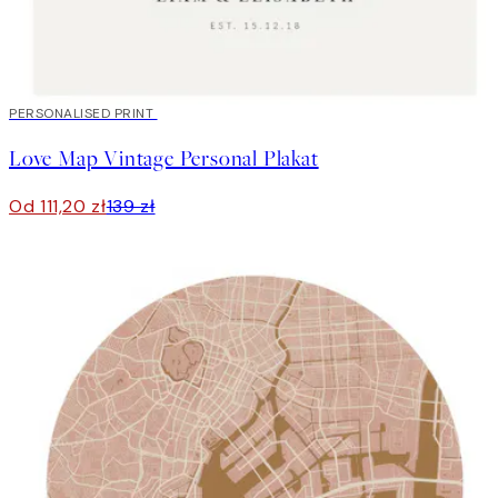
20%*
PERSONALISED PRINT
Love Map Vintage Personal Plakat
Od 111,20 zł
139 zł