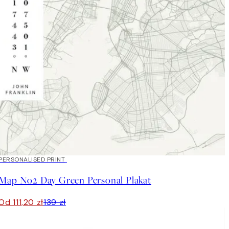
20%*
PERSONALISED PRINT
Map No2 Day Green Personal Plakat
Od 111,20 zł
139 zł