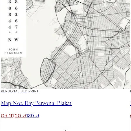
20%*
PERSONALISED PRINT
Map No2 Day Personal Plakat
Od 111,20 zł
139 zł