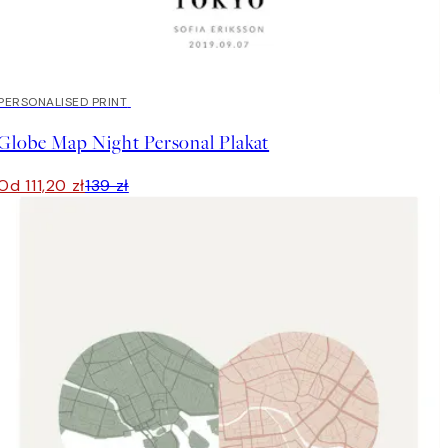
20%*
PERSONALISED PRINT
Globe Map Night Personal Plakat
Od 111,20 zł
139 zł