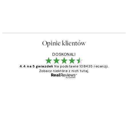
Opinie klientów
DOSKONALI
4.4 na 5 gwiazdek
Na podstawie 108435 recenzji.
Zobacz niektóre z nich tutaj.
Zweryfikowany kupujący
Opinie
klientów
Excellent quality at a nice price
20 kwi
Magdalena B