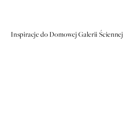
Abstract Lines No3 Plakat
Od 26,98 zł
53,95 zł
Inspiracje do Domowej Galerii Ściennej