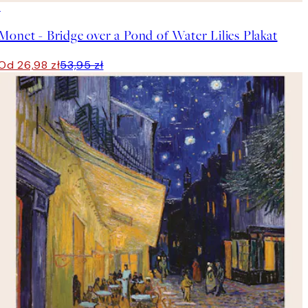
50%*
Monet - Bridge over a Pond of Water Lilies Plakat
Od 26,98 zł
53,95 zł