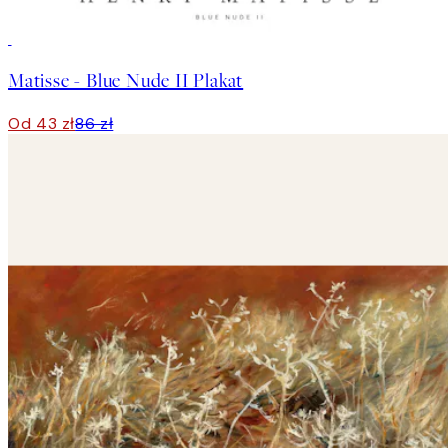
50%*
Matisse - Blue Nude II Plakat
Od 43 zł
86 zł