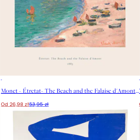
50%*
Monet - Étretat- The Beach and the Falaise d'Amont Plakat
Od 26,98 zł
53,95 zł