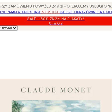
Y ZAMÓWIENIU POWYŻEJ 249 zł • OFERUJEMY USŁUGI OPR
TNIE
RAMKI & AKCESORIA
PROMOCJE
GALERIE OBRAZÓW
INSPIRACJE
SALE - 50% ZNIŻKI NA PLAKATY*
0 m
0 s
Ważny
TOWANIE
do:
2026-
08-
09