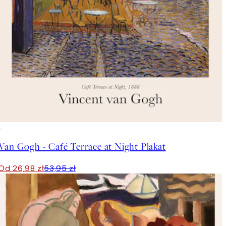
50%*
Van Gogh - Café Terrace at Night Plakat
Od 26,98 zł
53,95 zł