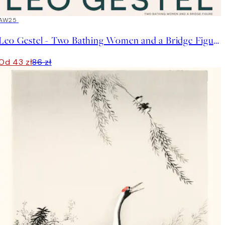
50%*
AW25
Leo Gestel - Two Bathing Women and a Bridge Figure Plakat
Od 43 zł
86 zł