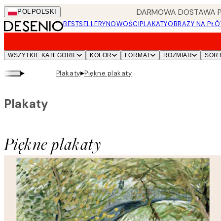
Skip
DARMOWA DOSTAWA PRZ
POL
POLSKI
to
BESTSELLERY
NOWOŚCI
PLAKATY
OBRAZY NA PŁÓ
main
content.
WSZYTKIE KATEGORIE
KOLOR
FORMAT
ROZMIAR
SOR
▸
▸
Plakaty
Piękne plakaty
Plakaty
Piękne plakaty