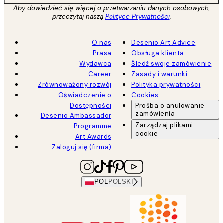
Aby dowiedzieć się więcej o przetwarzaniu danych osobowych,
przeczytaj naszą
Polityce Prywatności
.
O nas
Desenio Art Advice
Prasa
Obsługa klienta
Wydawca
Śledź swoje zamówienie
Career
Zasady i warunki
Zrównoważony rozwój
Polityka prywatności
Oświadczenie o
Cookies
Dostępności
Prośba o anulowanie
zamówienia
Desenio Ambassador
Zarządzaj plikami
Programme
cookie
Art Awards
Zaloguj się (firma)
POL
POLSKI