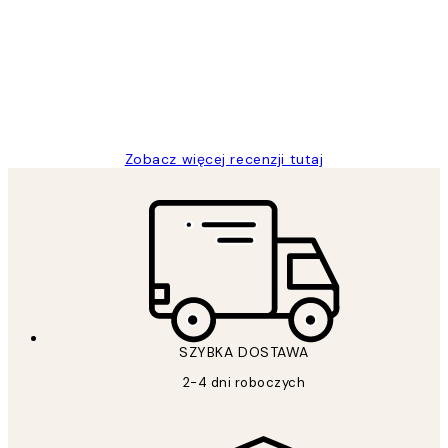
klientów
Excellent quality at a nice price
20 kwi
Magdalena B
Zobacz więcej recenzji tutaj
SZYBKA DOSTAWA
2-4 dni roboczych