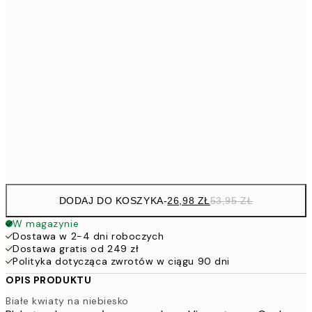
5
40x50 cm
10
7
50x70 cm
15
10
70x100 cm
20
Frame
options
DODAJ DO KOSZYKA
-
26,98 ZŁ
53,95 ZŁ
W magazynie
Dostawa w 2-4 dni roboczych
Dostawa gratis od 249 zł
Polityka dotycząca zwrotów w ciągu 90 dni
OPIS PRODUKTU
Białe kwiaty na niebiesko