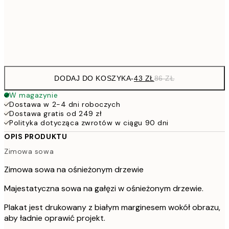
15
Frame
options
DODAJ DO KOSZYKA
-
43 ZŁ
86 ZŁ
W magazynie
Dostawa w 2-4 dni roboczych
Dostawa gratis od 249 zł
Polityka dotycząca zwrotów w ciągu 90 dni
OPIS PRODUKTU
Zimowa sowa
Zimowa sowa na ośnieżonym drzewie
Majestatyczna sowa na gałęzi w ośnieżonym drzewie.
Plakat jest drukowany z białym marginesem wokół obrazu,
aby ładnie oprawić projekt.