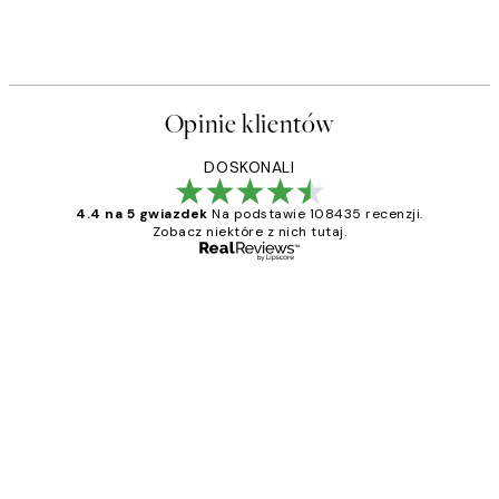
Opinie klientów
DOSKONALI
4.4 na 5 gwiazdek
Na podstawie 108435 recenzji.
Zobacz niektóre z nich tutaj.
Zweryfikowany kupujący
Opinie
klientów
Excellent quality at a nice price
20 kwi
Magdalena B