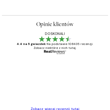
Opinie klientów
DOSKONALI
4.4 na 5 gwiazdek
Na podstawie 108435 recenzji.
Zobacz niektóre z nich tutaj.
Zweryfikowany kupujący
Opinie
klientów
Excellent quality at a nice price
20 kwi
Magdalena B
Zobacz więcej recenzji tutaj