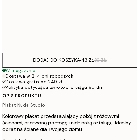
10
7
50x70 cm
15
Frame
options
DODAJ DO KOSZYKA
-
43 ZŁ
86 ZŁ
W magazynie
Dostawa w 2-4 dni roboczych
Dostawa gratis od 249 zł
Polityka dotycząca zwrotów w ciągu 90 dni
OPIS PRODUKTU
Plakat Nude Studio
Kolorowy plakat przedstawiający pokój z różowymi
ścianami, czerwoną podłogą i niebieską sztalugą. Idealny
obraz na ścianę dla Twojego domu.