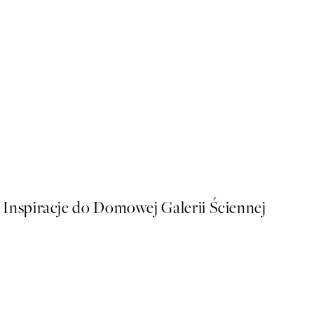
50%*
Geometric Design Plakat
Od 43 zł
86 zł
Inspiracje do Domowej Galerii Ściennej