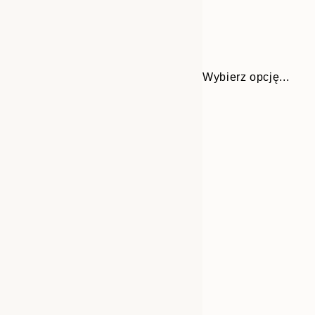
Wybierz opcję...
Frame
30x40 cm
options