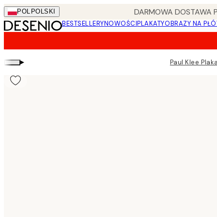
Skip
DARMOWA DOSTAWA PRZ
POL
POLSKI
to
BESTSELLERY
NOWOŚCI
PLAKATY
OBRAZY NA PŁÓ
main
content.
▸
Paul Klee Plak