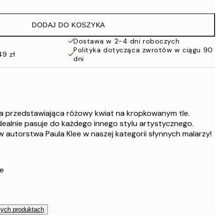
76 zł
152 zł
DODAJ DO KOSZYKA
Dostawa w 2-4 dni roboczych
Polityka dotycząca zwrotów w ciągu 90
49 zł
dni
ja przedstawiająca różowy kwiat na kropkowanym tle.
dealnie pasuje do każdego innego stylu artystycznego.
w autorstwa Paula Klee w naszej kategorii słynnych malarzy!
ee
zych produktach