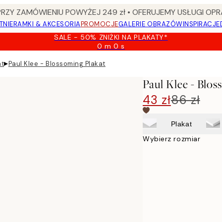
Y ZAMÓWIENIU POWYŻEJ 249 zł • OFERUJEMY USŁUGI OPR
TNIE
RAMKI & AKCESORIA
PROMOCJE
GALERIE OBRAZÓW
INSPIRACJE
SALE - 50% ZNIŻKI NA PLAKATY*
0 m
0 s
Ważny
do:
▸
at
Paul Klee - Blossoming Plakat
2026-
08-
Paul Klee - Blos
09
43 zł
86 zł
Plakat
Wybierz rozmiar