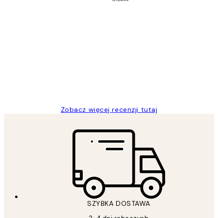
Zweryfikowany kupujący
Opinie
klientów
Excellent quality at a nice price
20 kwi
Magdalena B
Zobacz więcej recenzji tutaj
SZYBKA DOSTAWA