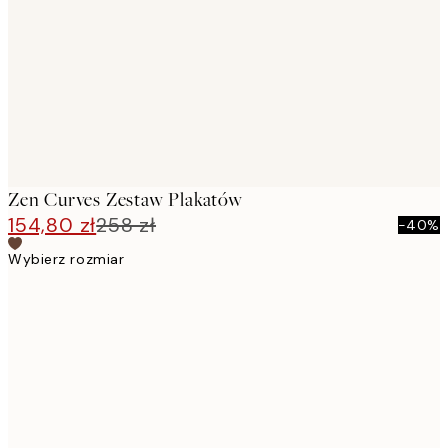
images
Zen Curves Zestaw Plakatów
154,80 zł
258 zł
-40%
Wybierz rozmiar