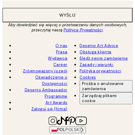
WYŚLIJ
Aby dowiedzieć się więcej o przetwarzaniu danych osobowych,
przeczytaj naszą
Polityce Prywatności
.
O nas
Desenio Art Advice
Prasa
Obsługa klienta
Wydawca
Śledź swoje zamówienie
Career
Zasady i warunki
Zrównoważony rozwój
Polityka prywatności
Oświadczenie o
Cookies
Dostępności
Prośba o anulowanie
zamówienia
Desenio Ambassador
Zarządzaj plikami
Programme
cookie
Art Awards
Zaloguj się (firma)
POL
POLSKI