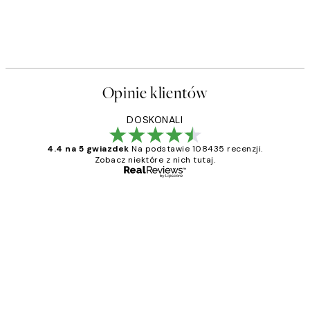
Opinie klientów
DOSKONALI
4.4 na 5 gwiazdek
Na podstawie 108435 recenzji.
Zobacz niektóre z nich tutaj.
Zweryfikowany kupujący
Opinie
klientów
Excellent quality at a nice price
20 kwi
Magdalena B