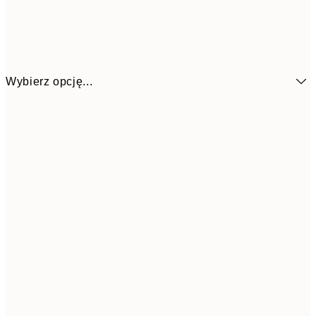
Wybierz opcję...
20
30x40 cm
33