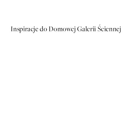
n Plakat
Vintage Seashells Plakat
Od 26,98 zł
53,95 zł
Inspiracje do Domowej Galerii Ściennej