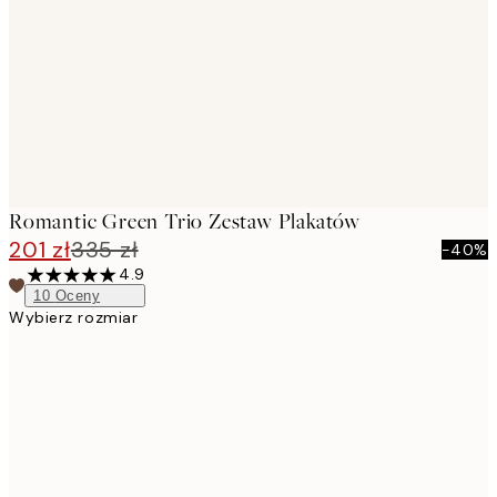
images
Romantic Green Trio Zestaw Plakatów
201 zł
335 zł
-40%
4.9
10
Oceny
Wybierz rozmiar