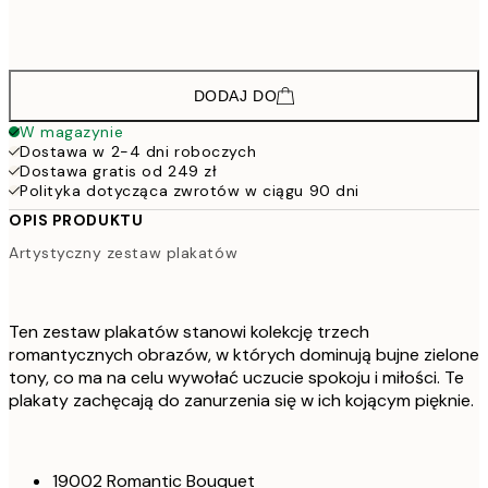
273,6
50x70 cm
45
DODAJ DO
W magazynie
Dostawa w 2-4 dni roboczych
Dostawa gratis od 249 zł
Polityka dotycząca zwrotów w ciągu 90 dni
OPIS PRODUKTU
Artystyczny zestaw plakatów
Ten zestaw plakatów stanowi kolekcję trzech
romantycznych obrazów, w których dominują bujne zielone
tony, co ma na celu wywołać uczucie spokoju i miłości. Te
plakaty zachęcają do zanurzenia się w ich kojącym pięknie.
19002 Romantic Bouquet