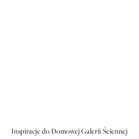
NOWOSCI
Out of Office Plakat
Od 32 zł
Inspiracje do Domowej Galerii Ściennej