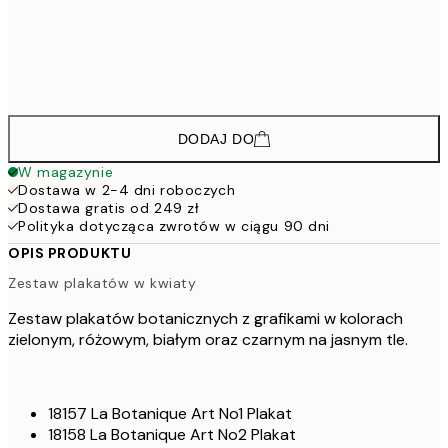
182,4
50x70 cm
30
273,6
70x100 cm
45
DODAJ DO
W magazynie
Dostawa w 2-4 dni roboczych
Dostawa gratis od 249 zł
Polityka dotycząca zwrotów w ciągu 90 dni
OPIS PRODUKTU
Zestaw plakatów w kwiaty
Zestaw plakatów botanicznych z grafikami w kolorach
zielonym, różowym, białym oraz czarnym na jasnym tle.
18157 La Botanique Art No1 Plakat
18158 La Botanique Art No2 Plakat