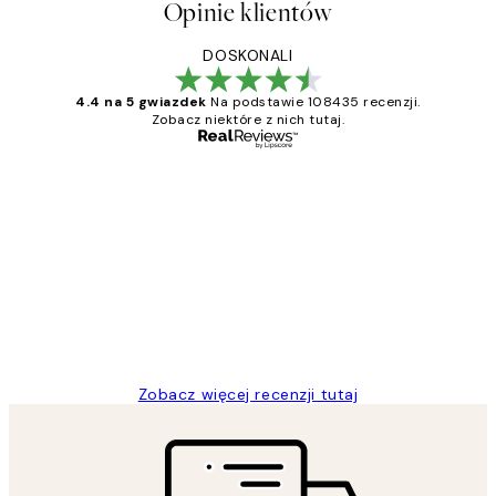
Opinie klientów
DOSKONALI
4.4 na 5 gwiazdek
Na podstawie 108435 recenzji.
Zobacz niektóre z nich tutaj.
Zweryfikowany kupujący
Opinie
klientów
Excellent quality at a nice price
20 kwi
Magdalena B
Zobacz więcej recenzji tutaj