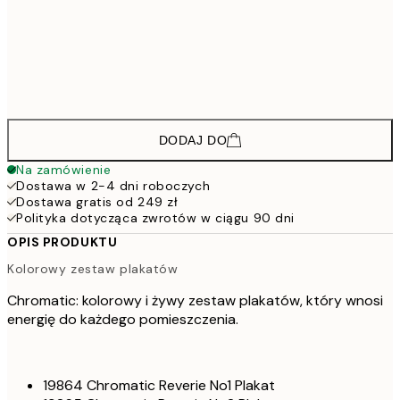
30
273,6
70x100 cm
45
634,8
100x150 cm
105
DODAJ DO
Na zamówienie
Dostawa w 2-4 dni roboczych
Dostawa gratis od 249 zł
Polityka dotycząca zwrotów w ciągu 90 dni
OPIS PRODUKTU
Kolorowy zestaw plakatów
Chromatic: kolorowy i żywy zestaw plakatów, który wnosi
energię do każdego pomieszczenia.
19864 Chromatic Reverie No1 Plakat