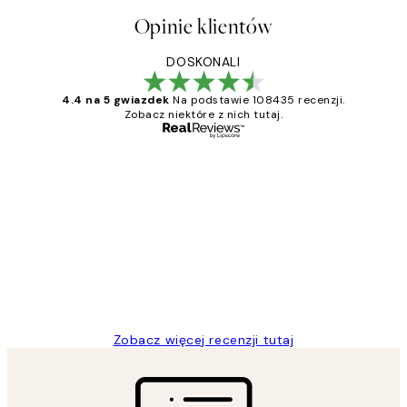
Opinie klientów
DOSKONALI
4.4 na 5 gwiazdek
Na podstawie 108435 recenzji.
Zobacz niektóre z nich tutaj.
Zweryfikowany kupujący
Opinie
klientów
Excellent quality at a nice price
20 kwi
Magdalena B
Zobacz więcej recenzji tutaj