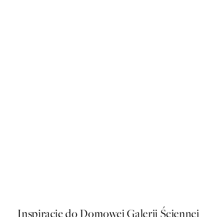
50%*
Rêves de Pivoine Plakat
Od 32,23 zł
64,45 zł
Inspiracje do Domowej Galerii Ściennej