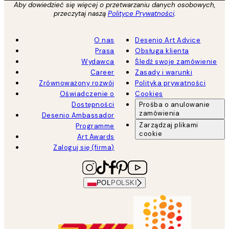
Aby dowiedzieć się więcej o przetwarzaniu danych osobowych,
przeczytaj naszą
Polityce Prywatności
.
O nas
Desenio Art Advice
Prasa
Obsługa klienta
Wydawca
Śledź swoje zamówienie
Career
Zasady i warunki
Zrównoważony rozwój
Polityka prywatności
Oświadczenie o
Cookies
Dostępności
Prośba o anulowanie
zamówienia
Desenio Ambassador
Zarządzaj plikami
Programme
cookie
Art Awards
Zaloguj się (firma)
POL
POLSKI