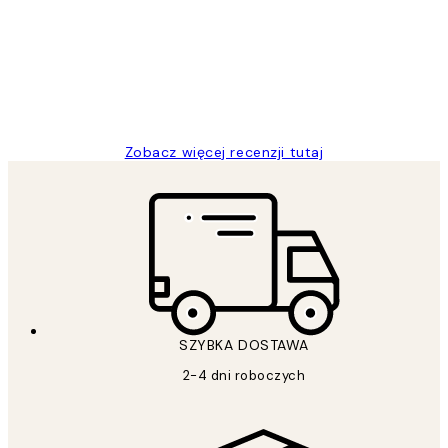
klientów
Excellent quality at a nice price
20 kwi
Magdalena B
Zobacz więcej recenzji tutaj
SZYBKA DOSTAWA
2-4 dni roboczych