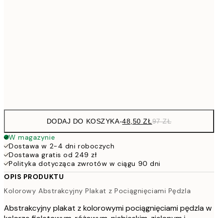
15
11
70x100 cm
22
264,5
100x150 cm
52
Frame
options
DODAJ DO KOSZYKA
-
48,50 ZŁ
97 ZŁ
W magazynie
Dostawa w 2-4 dni roboczych
Dostawa gratis od 249 zł
Polityka dotycząca zwrotów w ciągu 90 dni
OPIS PRODUKTU
Kolorowy Abstrakcyjny Plakat z Pociągnięciami Pędzla
Abstrakcyjny plakat z kolorowymi pociągnięciami pędzla w