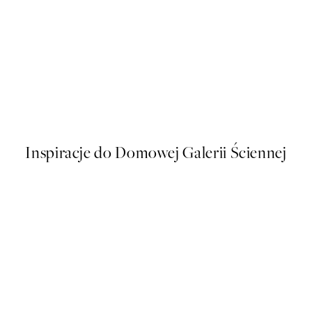
40%*
WYRÓŻNIENI ARTYŚCI
rles Plakat
Od 58,20 zł
97 zł
Inspiracje do Domowej Galerii Ściennej