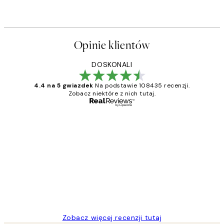
Opinie klientów
DOSKONALI
4.4 na 5 gwiazdek
Na podstawie 108435 recenzji.
Zobacz niektóre z nich tutaj.
Zweryfikowany kupujący
Opinie
klientów
Excellent quality at a nice price
20 kwi
Magdalena B
Zobacz więcej recenzji tutaj