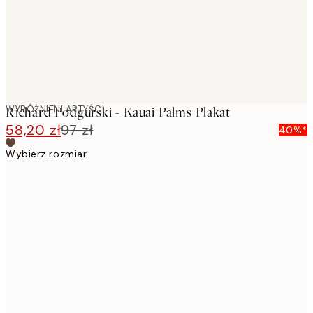
WYRÓŻNIENI ARTYŚCI
Richard Podgurski - Kauai Palms Plakat
58,20 zł
97 zł
40%*
Wybierz rozmiar