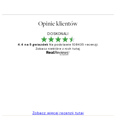
Opinie klientów
DOSKONALI
4.4 na 5 gwiazdek
Na podstawie 108435 recenzji.
Zobacz niektóre z nich tutaj.
Zweryfikowany kupujący
Opinie
klientów
Excellent quality at a nice price
20 kwi
Magdalena B
Zobacz więcej recenzji tutaj