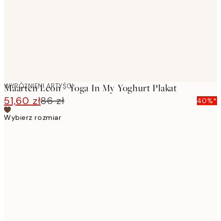
images
WYRÓŻNIENI ARTYŚCI
Maarten Leon - Yoga In My Yoghurt Plakat
51,60 zł
86 zł
40%*
Wybierz rozmiar