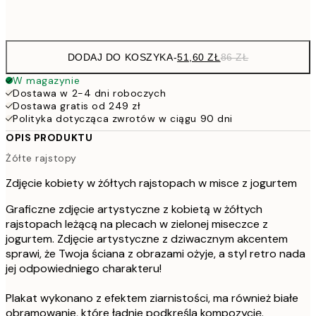
Frame
options
DODAJ DO KOSZYKA
-
51,60 ZŁ
86 ZŁ
W magazynie
Dostawa w 2-4 dni roboczych
Dostawa gratis od 249 zł
Polityka dotycząca zwrotów w ciągu 90 dni
OPIS PRODUKTU
Żółte rajstopy
Zdjęcie kobiety w żółtych rajstopach w misce z jogurtem
Graficzne zdjęcie artystyczne z kobietą w żółtych
rajstopach leżącą na plecach w zielonej miseczce z
jogurtem. Zdjęcie artystyczne z dziwacznym akcentem
sprawi, że Twoja ściana z obrazami ożyje, a styl retro nada
jej odpowiedniego charakteru!
Plakat wykonano z efektem ziarnistości, ma również białe
obramowanie, które ładnie podkreśla kompozycję.