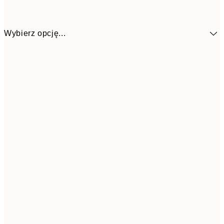
Wybierz opcję...
51,6
30x40 cm