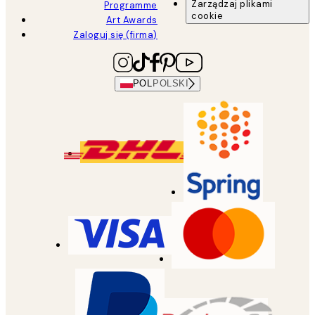
Zarządzaj plikami
Programme
cookie
Art Awards
Zaloguj się (firma)
POL
POLSKI