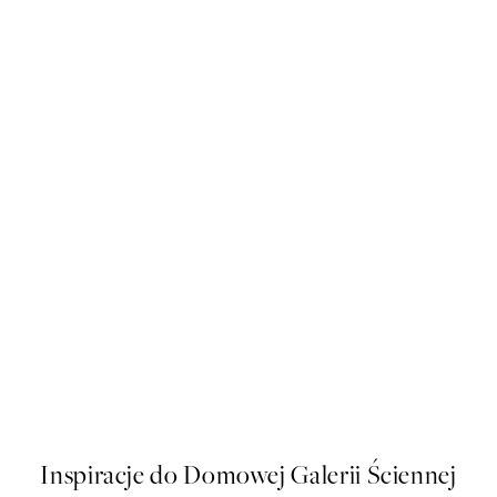
50%*
Parisian Balcony Plakat
Od 26,98 zł
53,95 zł
Inspiracje do Domowej Galerii Ściennej