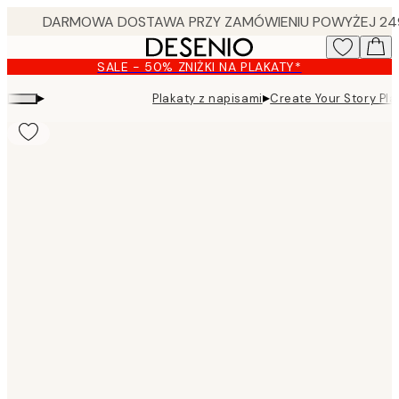
Skip
to
main
SALE - 50% ZNIŻKI NA PLAKATY*
content.
▸
▸
Plakaty z napisami
Create Your Story Pla
Product
images