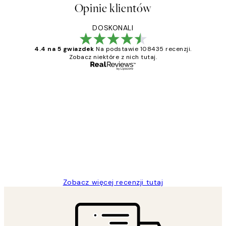
Opinie klientów
DOSKONALI
4.4 na 5 gwiazdek
Na podstawie 108435 recenzji.
Zobacz niektóre z nich tutaj.
Zweryfikowany kupujący
Opinie
klientów
Excellent quality at a nice price
20 kwi
Magdalena B
Zobacz więcej recenzji tutaj