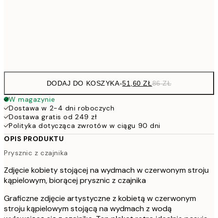
91,2
50x70 cm
15
Frame
options
DODAJ DO KOSZYKA
-
51,60 ZŁ
86 ZŁ
W magazynie
Dostawa w 2-4 dni roboczych
Dostawa gratis od 249 zł
Polityka dotycząca zwrotów w ciągu 90 dni
OPIS PRODUKTU
Prysznic z czajnika
Zdjęcie kobiety stojącej na wydmach w czerwonym stroju
kąpielowym, biorącej prysznic z czajnika
Graficzne zdjęcie artystyczne z kobietą w czerwonym
stroju kąpielowym stojącą na wydmach z wodą