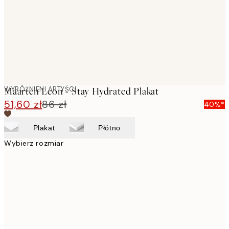
images
WYRÓŻNIENI ARTYŚCI
Maarten Leon - Stay Hydrated Plakat
51,60 zł
86 zł
40%*
Plakat
Płótno
Wybierz rozmiar