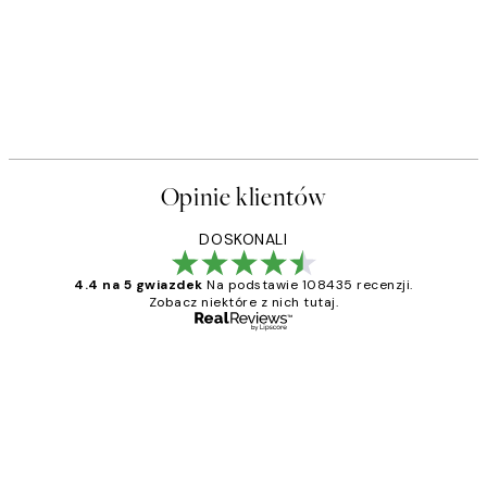
Opinie klientów
DOSKONALI
4.4 na 5 gwiazdek
Na podstawie 108435 recenzji.
Zobacz niektóre z nich tutaj.
Zweryfikowany kupujący
Opinie
klientów
Excellent quality at a nice price