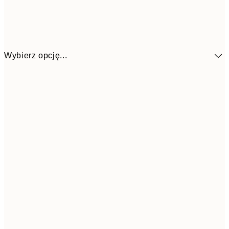
Wybierz opcję...
51,6
30x40 cm