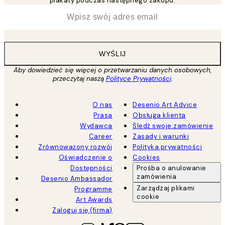
plakaty podczas następnego zakupu.
*
Email
WYŚLIJ
Aby dowiedzieć się więcej o przetwarzaniu danych osobowych,
przeczytaj naszą
Polityce Prywatności
.
O nas
Desenio Art Advice
Prasa
Obsługa klienta
Wydawca
Śledź swoje zamówienie
Career
Zasady i warunki
Zrównoważony rozwój
Polityka prywatności
Oświadczenie o
Cookies
Dostępności
Prośba o anulowanie
zamówienia
Desenio Ambassador
Zarządzaj plikami
Programme
cookie
Art Awards
Zaloguj się (firma)