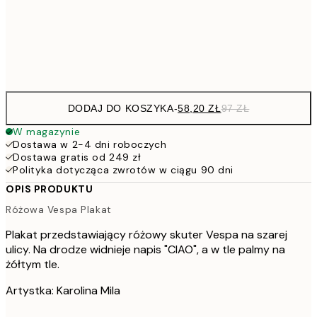
15
Frame
options
DODAJ DO KOSZYKA
-
58,20 ZŁ
97 ZŁ
W magazynie
Dostawa w 2-4 dni roboczych
Dostawa gratis od 249 zł
Polityka dotycząca zwrotów w ciągu 90 dni
OPIS PRODUKTU
Różowa Vespa Plakat
Plakat przedstawiający różowy skuter Vespa na szarej
ulicy. Na drodze widnieje napis "CIAO", a w tle palmy na
żółtym tle.
Artystka: Karolina Mila