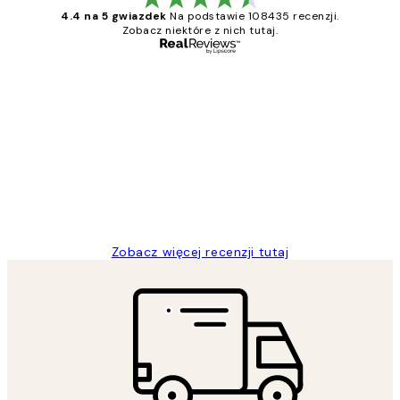
4.4 na 5 gwiazdek
Na podstawie 108435 recenzji.
Zobacz niektóre z nich tutaj.
Zweryfikowany kupujący
Opinie
klientów
Excellent quality at a nice price
20 kwi
Magdalena B
Zobacz więcej recenzji tutaj