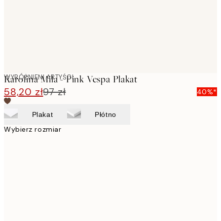
WYRÓŻNIENI ARTYŚCI
Karolina Mila - Pink Vespa Plakat
58,20 zł
97 zł
40%*
Plakat
Płótno
Wybierz rozmiar