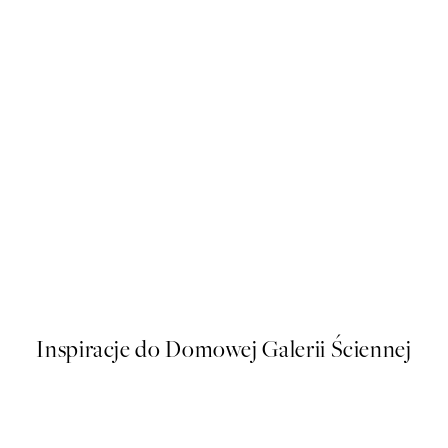
50%*
asses and Wine Plakat
Graphic Miami Plakat
Od 26,98 zł
53,95 zł
Inspiracje do Domowej Galerii Ściennej