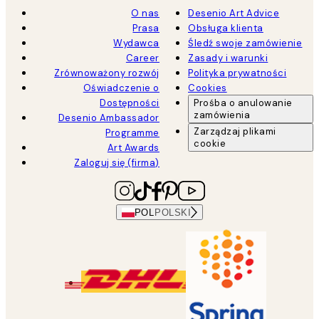
O nas
Desenio Art Advice
Prasa
Obsługa klienta
Wydawca
Śledź swoje zamówienie
Career
Zasady i warunki
Zrównoważony rozwój
Polityka prywatności
Oświadczenie o
Cookies
Dostępności
Prośba o anulowanie
zamówienia
Desenio Ambassador
Zarządzaj plikami
Programme
cookie
Art Awards
Zaloguj się (firma)
POL
POLSKI