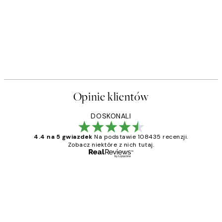
Opinie klientów
DOSKONALI
4.4 na 5 gwiazdek
Na podstawie 108435 recenzji.
Zobacz niektóre z nich tutaj.
Zweryfikowany kupujący
Opinie
klientów
Excellent quality at a nice price