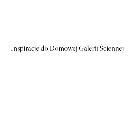
50%*
Wine and Pasta Plakat
Od 48,50 zł
97 zł
Inspiracje do Domowej Galerii Ściennej