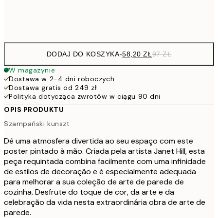
Frame
options
DODAJ DO KOSZYKA
-
58,20 ZŁ
97 ZŁ
W magazynie
Dostawa w 2-4 dni roboczych
Dostawa gratis od 249 zł
Polityka dotycząca zwrotów w ciągu 90 dni
OPIS PRODUKTU
Szampański kunszt
Dê uma atmosfera divertida ao seu espaço com este
poster pintado à mão. Criada pela artista Janet Hill, esta
peça requintada combina facilmente com uma infinidade
de estilos de decoração e é especialmente adequada
para melhorar a sua coleção de arte de parede de
cozinha. Desfrute do toque de cor, da arte e da
celebração da vida nesta extraordinária obra de arte de
parede.