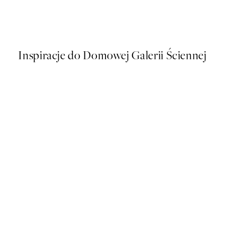
lakat
Ekaterina Zagorska - Dior Ch
Od 19,20 zł
32 zł
Inspiracje do Domowej Galerii Ściennej