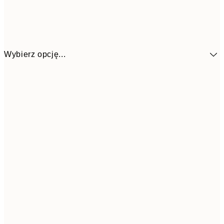
Wybierz opcję...
58,2
30x40 cm