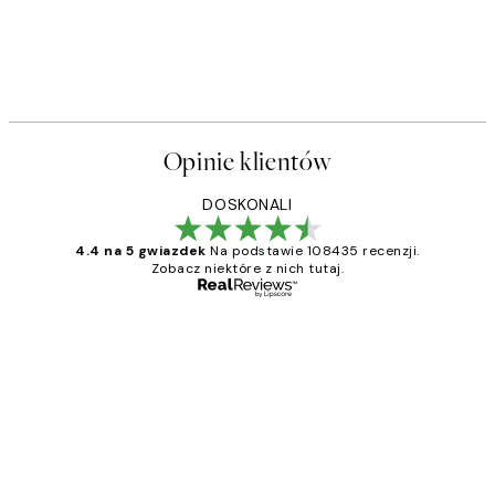
Opinie klientów
DOSKONALI
4.4 na 5 gwiazdek
Na podstawie 108435 recenzji.
Zobacz niektóre z nich tutaj.
Zweryfikowany kupujący
Opinie
klientów
Excellent quality at a nice price
20 kwi
Magdalena B