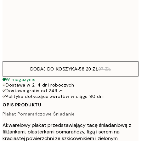
91,2
50x70 cm
15
317,4
100x150 cm
52
Frame
options
DODAJ DO KOSZYKA
-
58,20 ZŁ
97 ZŁ
W magazynie
Dostawa w 2-4 dni roboczych
Dostawa gratis od 249 zł
Polityka dotycząca zwrotów w ciągu 90 dni
OPIS PRODUKTU
Plakat Pomarańczowe Śniadanie
Akwarelowy plakat przedstawiający tacę śniadaniową z
filiżankami, plasterkami pomarańczy, figą i serem na
kraciastej powierzchni ze szkicownikiem i zielonym