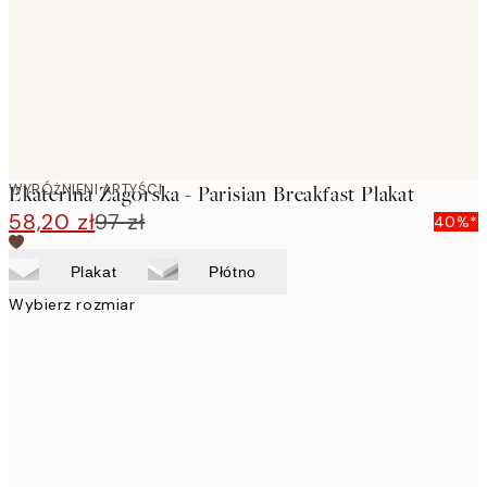
images
WYRÓŻNIENI ARTYŚCI
Ekaterina Zagorska - Parisian Breakfast Plakat
58,20 zł
97 zł
40%*
Plakat
Płótno
Wybierz rozmiar