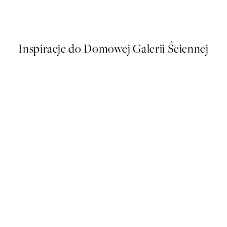
Painted Blossom No1 Plakat
Od 48,50 zł
97 zł
Inspiracje do Domowej Galerii Ściennej