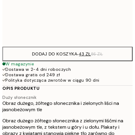
7
50x70 cm
15
Frame
options
DODAJ DO KOSZYKA
-
43 ZŁ
86 ZŁ
W magazynie
Dostawa w 2-4 dni roboczych
Dostawa gratis od 249 zł
Polityka dotycząca zwrotów w ciągu 90 dni
OPIS PRODUKTU
Duży słonecznik
Obraz dużego, żółtego słonecznika i zielonych liści na
jasnobeżowym tle
Obraz dużego żółtego słonecznika z zielonymi liśćmi na
jasnobeżowym tle, z tekstem u góry i u dołu. Plakaty i
obrazy z kwiatami stanowią piękne tło zarówno do