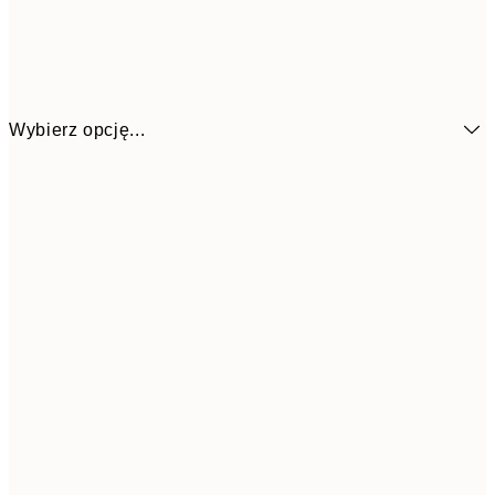
Wybierz opcję...
4
30x40 cm