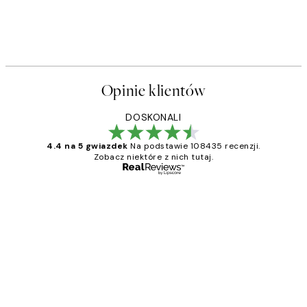
Opinie klientów
DOSKONALI
4.4 na 5 gwiazdek
Na podstawie 108435 recenzji.
Zobacz niektóre z nich tutaj.
Zweryfikowany kupujący
Opinie
klientów
Excellent quality at a nice price
20 kwi
Magdalena B