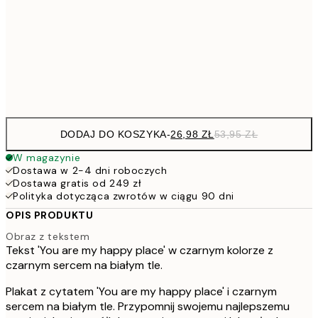
7
50x70 cm
15
Frame
options
DODAJ DO KOSZYKA
-
26,98 ZŁ
53,95 ZŁ
W magazynie
Dostawa w 2-4 dni roboczych
Dostawa gratis od 249 zł
Polityka dotycząca zwrotów w ciągu 90 dni
OPIS PRODUKTU
Obraz z tekstem
Tekst 'You are my happy place' w czarnym kolorze z
czarnym sercem na białym tle.
Plakat z cytatem 'You are my happy place' i czarnym
sercem na białym tle. Przypomnij swojemu najlepszemu