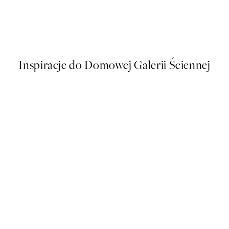
 No2 Plakat
Soft Couple Plakat
Od 32,23 zł
64,45 zł
Inspiracje do Domowej Galerii Ściennej