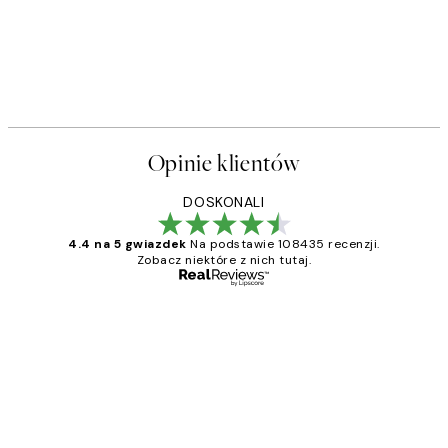
Opinie klientów
DOSKONALI
4.4 na 5 gwiazdek
Na podstawie 108435 recenzji.
Zobacz niektóre z nich tutaj.
Zweryfikowany kupujący
Opinie
klientów
Excellent quality at a nice price
20 kwi