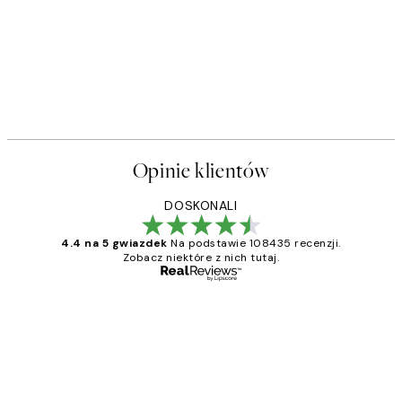
Opinie klientów
DOSKONALI
4.4 na 5 gwiazdek
Na podstawie 108435 recenzji.
Zobacz niektóre z nich tutaj.
Zweryfikowany kupujący
Opinie
klientów
Excellent quality at a nice price