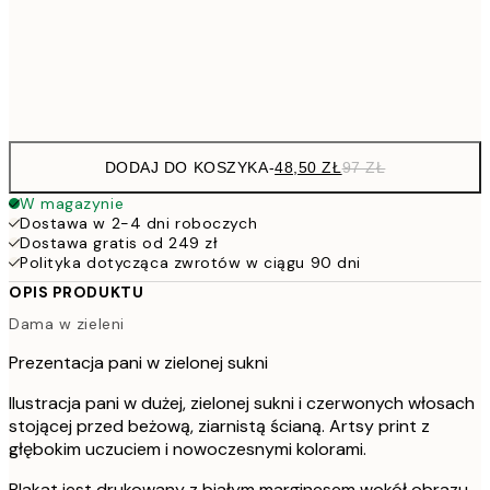
22
Frame
options
DODAJ DO KOSZYKA
-
48,50 ZŁ
97 ZŁ
W magazynie
Dostawa w 2-4 dni roboczych
Dostawa gratis od 249 zł
Polityka dotycząca zwrotów w ciągu 90 dni
OPIS PRODUKTU
Dama w zieleni
Prezentacja pani w zielonej sukni
Ilustracja pani w dużej, zielonej sukni i czerwonych włosach
stojącej przed beżową, ziarnistą ścianą. Artsy print z
głębokim uczuciem i nowoczesnymi kolorami.
Plakat jest drukowany z białym marginesem wokół obrazu,