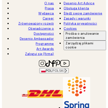
O nas
Desenio Art Advice
Prasa
Obsługa klienta
Wydawca
Śledź swoje zamówienie
Career
Zasady i warunki
Zrównoważony rozwój
Polityka prywatności
Oświadczenie o
Cookies
Dostępności
Prośba o anulowanie
zamówienia
Desenio Ambassador
Zarządzaj plikami
Programme
cookie
Art Awards
Zaloguj się (firma)
POL
POLSKI