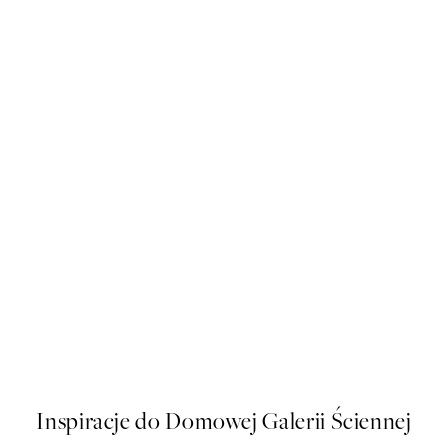
50%*
Fishing Plakat
Leo Gestel - Three Black Hor
Od 43 zł
86 zł
Inspiracje do Domowej Galerii Ściennej