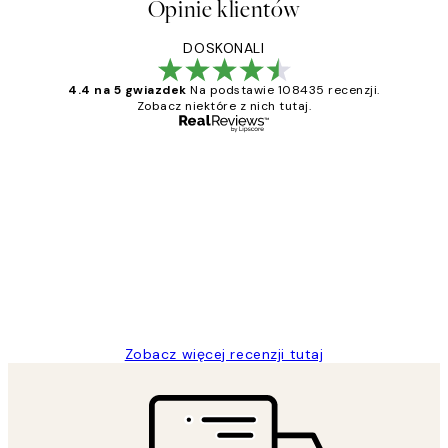
Opinie klientów
DOSKONALI
4.4 na 5 gwiazdek
Na podstawie 108435 recenzji.
Zobacz niektóre z nich tutaj.
Zweryfikowany kupujący
Opinie
klientów
Excellent quality at a nice price
20 kwi
Magdalena B
Zobacz więcej recenzji tutaj