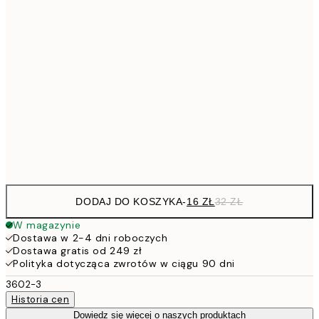
26,9
21x30 cm
53,
4
30x40 cm
7
50x70 cm
15
Frame
options
DODAJ DO KOSZYKA
-
16 ZŁ
32 ZŁ
W magazynie
Dostawa w 2-4 dni roboczych
Dostawa gratis od 249 zł
Polityka dotycząca zwrotów w ciągu 90 dni
3602-3
Historia cen
Dowiedz się więcej o naszych produktach