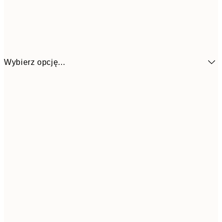
Wybierz opcję...
1
13x18 cm