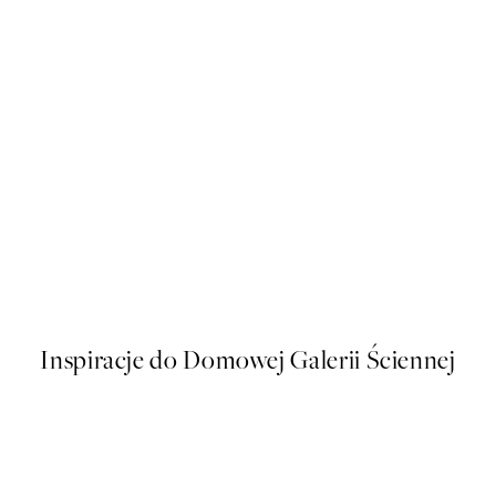
50%*
kat
Vintage Parrotfish Plakat
Od 16 zł
32 zł
Inspiracje do Domowej Galerii Ściennej