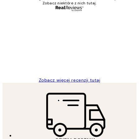
Zobacz niektóre z nich tutaj.
Zweryfikowany kupujący
Opinie
klientów
Excellent quality at a nice price
20 kwi
Magdalena B
Zobacz więcej recenzji tutaj