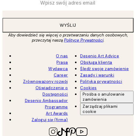
WYŚLIJ
Aby dowiedzieć się więcej o przetwarzaniu danych osobowych,
przeczytaj naszą
Polityce Prywatności
.
O nas
Desenio Art Advice
Prasa
Obsługa klienta
Wydawca
Śledź swoje zamówienie
Career
Zasady i warunki
Zrównoważony rozwój
Polityka prywatności
Oświadczenie o
Cookies
Dostępności
Prośba o anulowanie
zamówienia
Desenio Ambassador
Zarządzaj plikami
Programme
cookie
Art Awards
Zaloguj się (firma)