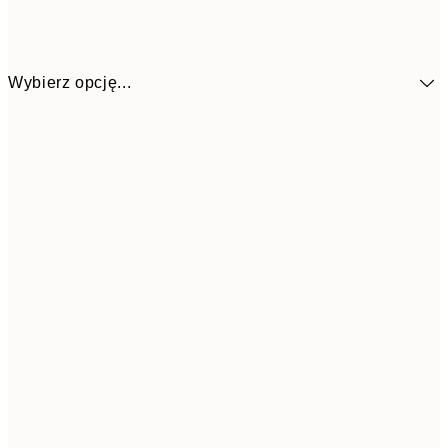
Wybierz opcję...
25,8
30x40 cm