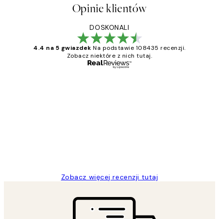
Opinie klientów
DOSKONALI
4.4 na 5 gwiazdek
Na podstawie 108435 recenzji.
Zobacz niektóre z nich tutaj.
Zweryfikowany kupujący
Opinie
klientów
Excellent quality at a nice price
20 kwi
Magdalena B
Zobacz więcej recenzji tutaj