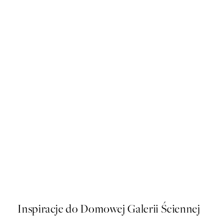
50%*
Sardines de la Mer Plakat
Od 16 zł
32 zł
Inspiracje do Domowej Galerii Ściennej