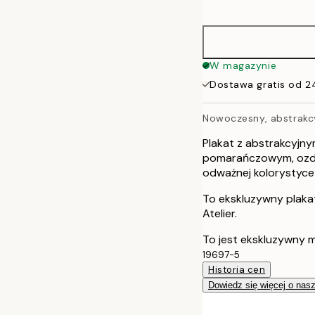
options
50x70 cm
70x100 cm
W magazynie
Dostawa gratis od 2
Nowoczesny, abstrakc
Plakat z abstrakcyjny
pomarańczowym, ozdob
odważnej kolorystyce
To ekskluzywny plaka
Atelier.
To jest ekskluzywny m
19697-5
Historia cen
Dowiedz się więcej o nas