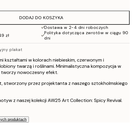
76 zł
152 zł
DODAJ DO KOSZYKA
114 zł
228 zł
Dostawa w 2-4 dni roboczych
Polityka dotycząca zwrotów w ciągu 90
49 zł
dni
yjny plakat
mi kształtami w kolorach niebieskim, czerwonym i
iony twarzą i roślinami. Minimalistyczna kompozycja w
 tworzy nowoczesny efekt.
t, stworzony przez projektanta z naszego sztokholmskiego
otyw z naszej kolekcji AW25 Art Collection: Spicy Revival.
zych produktach