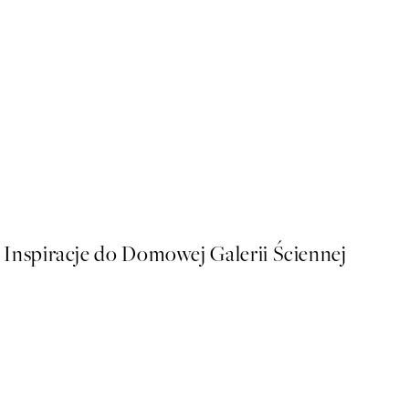
50%*
AW25
John Singer Sargent - Thistl
Od 43 zł
86 zł
Inspiracje do Domowej Galerii Ściennej