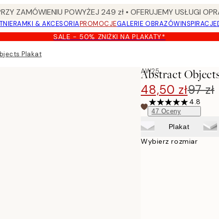
Y ZAMÓWIENIU POWYŻEJ 249 zł • OFERUJEMY USŁUGI OPR
TNIE
RAMKI & AKCESORIA
PROMOCJE
GALERIE OBRAZÓW
INSPIRACJE
SALE - 50% ZNIŻKI NA PLAKATY*
bjects Plakat
AW25
Abstract Objects
48,50 zł
97 zł
4.8
47
Oceny
Plakat
Wybierz rozmiar