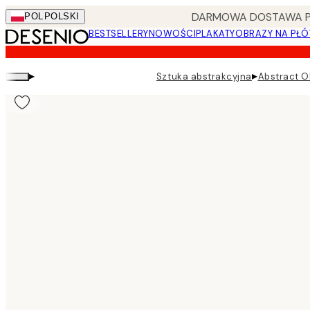
Skip
DARMOWA DOSTAWA PRZ
POL
POLSKI
to
BESTSELLERY
NOWOŚCI
PLAKATY
OBRAZY NA PŁÓ
main
content.
▸
▸
Sztuka abstrakcyjna
Abstract O