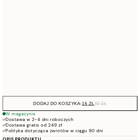
32,2
21x30 cm
64,
48,5
30x40 cm
7
50x70 cm
15
11
70x100 cm
22
Frame
options
DODAJ DO KOSZYKA
-
16 ZŁ
32 ZŁ
W magazynie
Dostawa w 2-4 dni roboczych
Dostawa gratis od 249 zł
Polityka dotycząca zwrotów w ciągu 90 dni
OPIS PRODUKTU