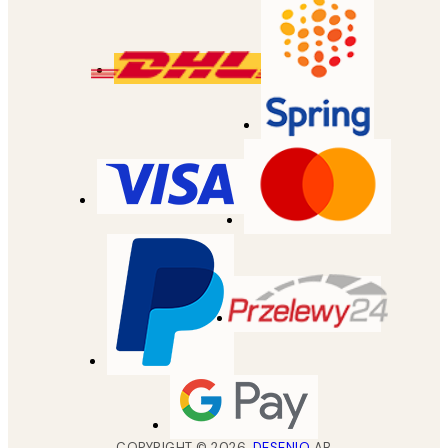
COPYRIGHT ©
2026
,
DESENIO
AB