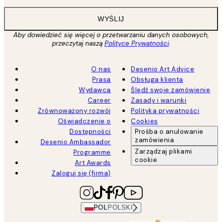
WYŚLIJ
Aby dowiedzieć się więcej o przetwarzaniu danych osobowych,
przeczytaj naszą
Polityce Prywatności
.
O nas
Desenio Art Advice
Prasa
Obsługa klienta
Wydawca
Śledź swoje zamówienie
Career
Zasady i warunki
Zrównoważony rozwój
Polityka prywatności
Oświadczenie o
Cookies
Dostępności
Prośba o anulowanie
zamówienia
Desenio Ambassador
Zarządzaj plikami
Programme
cookie
Art Awards
Zaloguj się (firma)
POL
POLSKI