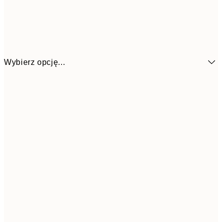
Wybierz opcję...
1
13x18 cm