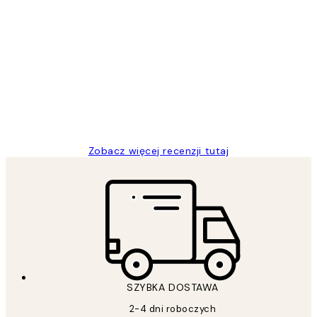
Zweryfikowany kupujący
Opinie
klientów
Excellent quality at a nice price
20 kwi
Magdalena B
Zobacz więcej recenzji tutaj
SZYBKA DOSTAWA
2-4 dni roboczych