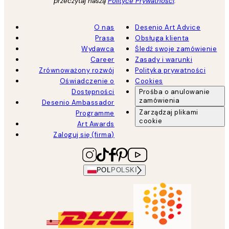
przeczytaj naszą
Polityce Prywatności
.
O nas
Desenio Art Advice
Prasa
Obsługa klienta
Wydawca
Śledź swoje zamówienie
Career
Zasady i warunki
Zrównoważony rozwój
Polityka prywatności
Oświadczenie o
Cookies
Dostępności
Prośba o anulowanie
zamówienia
Desenio Ambassador
Zarządzaj plikami
Programme
cookie
Art Awards
Zaloguj się (firma)
POL
POLSKI