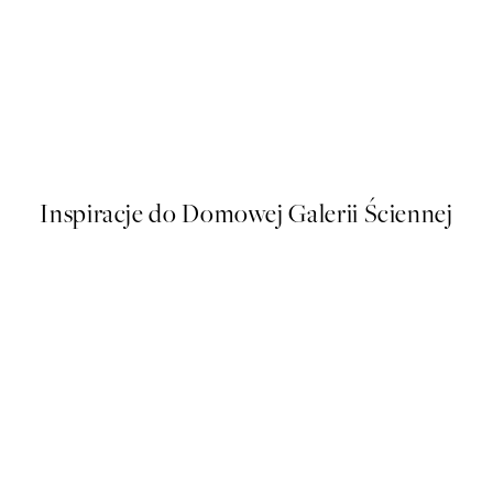
50%*
Polka Dotted Dream Plakat
Od 48,50 zł
97 zł
Inspiracje do Domowej Galerii Ściennej