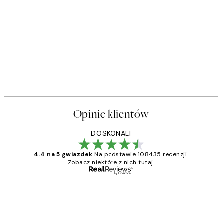
Opinie klientów
DOSKONALI
4.4 na 5 gwiazdek
Na podstawie 108435 recenzji.
Zobacz niektóre z nich tutaj.
Zweryfikowany kupujący
Opinie
klientów
Excellent quality at a nice price