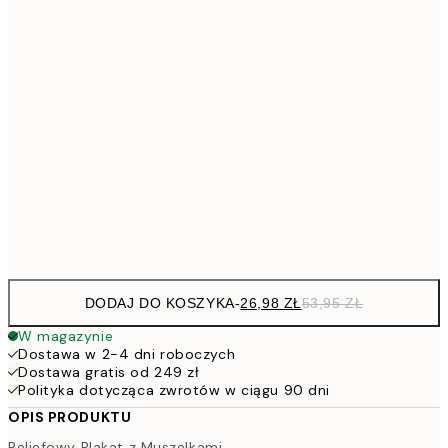
30x40 cm
5
40x50 cm
10
7
50x70 cm
15
264,5
100x150 cm
52
Frame
options
DODAJ DO KOSZYKA
-
26,98 ZŁ
53,95 ZŁ
W magazynie
Dostawa w 2-4 dni roboczych
Dostawa gratis od 249 zł
Polityka dotycząca zwrotów w ciągu 90 dni
OPIS PRODUKTU
Reliefowy Plakat z Muszelkami