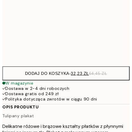
64,
48,5
30x40 cm
7
50x70 cm
15
Frame
options
DODAJ DO KOSZYKA
-
32,23 ZŁ
64,45 ZŁ
W magazynie
Dostawa w 2-4 dni roboczych
Dostawa gratis od 249 zł
Polityka dotycząca zwrotów w ciągu 90 dni
OPIS PRODUKTU
Tulipany plakat
Delikatne różowe i brązowe kształty płatków z płynnymi