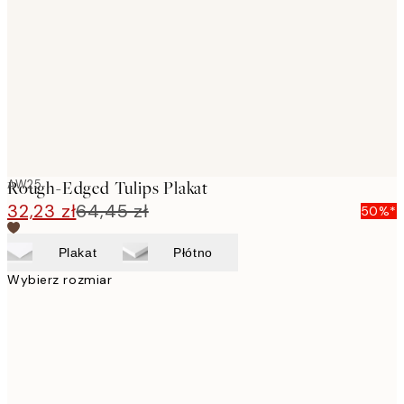
images
AW25
Rough-Edged Tulips Plakat
32,23 zł
64,45 zł
50%*
Plakat
Płótno
Wybierz rozmiar