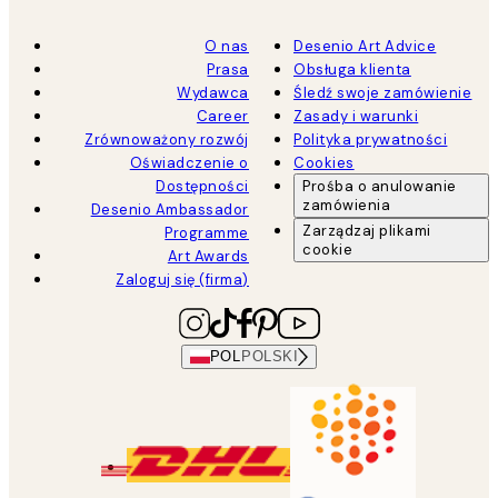
O nas
Desenio Art Advice
Prasa
Obsługa klienta
Wydawca
Śledź swoje zamówienie
Career
Zasady i warunki
Zrównoważony rozwój
Polityka prywatności
Oświadczenie o
Cookies
Dostępności
Prośba o anulowanie
zamówienia
Desenio Ambassador
Zarządzaj plikami
Programme
cookie
Art Awards
Zaloguj się (firma)
POL
POLSKI