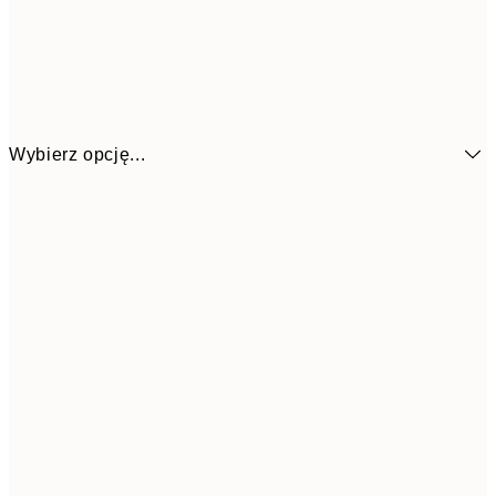
Wybierz opcję...
32,2
21x30 cm