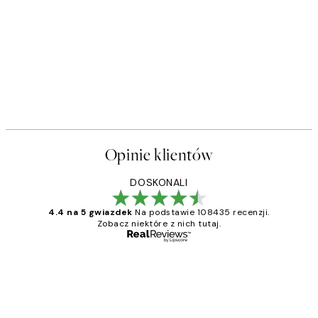
Opinie klientów
DOSKONALI
4.4 na 5 gwiazdek
Na podstawie 108435 recenzji.
Zobacz niektóre z nich tutaj.
Zweryfikowany kupujący
Opinie
klientów
Excellent quality at a nice price