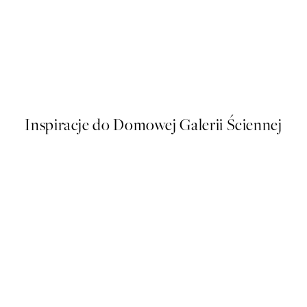
50%*
- Flowers Flowers Flowers Plakat
Sardines de la Mer Plakat
Od 16 zł
32 zł
Inspiracje do Domowej Galerii Ściennej