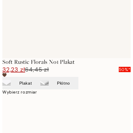
images
Soft Rustic Florals No1 Plakat
32,23 zł
64,45 zł
50%*
Plakat
Płótno
Wybierz rozmiar