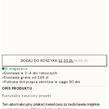
64,
48,5
30x40 cm
7
50x70 cm
15
Frame
options
DODAJ DO KOSZYKA
-
32,23 ZŁ
64,45 ZŁ
W magazynie
Dostawa w 2-4 dni roboczych
Dostawa gratis od 249 zł
Polityka dotycząca zwrotów w ciągu 90 dni
OPIS PRODUKTU
Rustykalny kwiecisty projekt
Ten abstrakcyjny plakat kwiatowy przedstawia miękkie