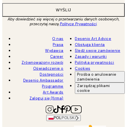
WYŚLIJ
Aby dowiedzieć się więcej o przetwarzaniu danych osobowych,
przeczytaj naszą
Polityce Prywatności
.
O nas
Desenio Art Advice
Prasa
Obsługa klienta
Wydawca
Śledź swoje zamówienie
Career
Zasady i warunki
Zrównoważony rozwój
Polityka prywatności
Oświadczenie o
Cookies
Dostępności
Prośba o anulowanie
zamówienia
Desenio Ambassador
Zarządzaj plikami
Programme
cookie
Art Awards
Zaloguj się (firma)
POL
POLSKI