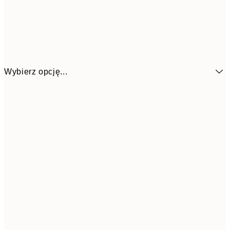
Wybierz opcję...
32,2
21x30 cm