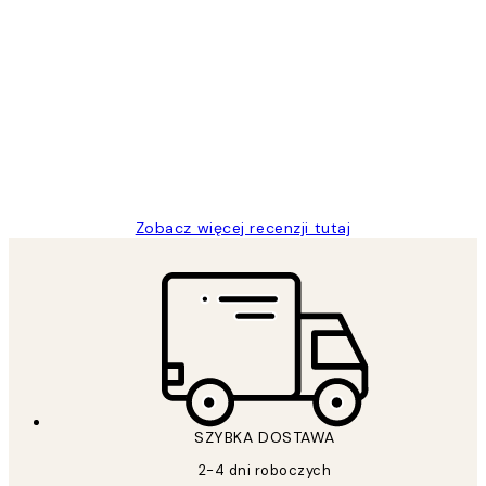
Zweryfikowany kupujący
Opinie
klientów
Excellent quality at a nice price
20 kwi
Magdalena B
Zobacz więcej recenzji tutaj
SZYBKA DOSTAWA
2-4 dni roboczych