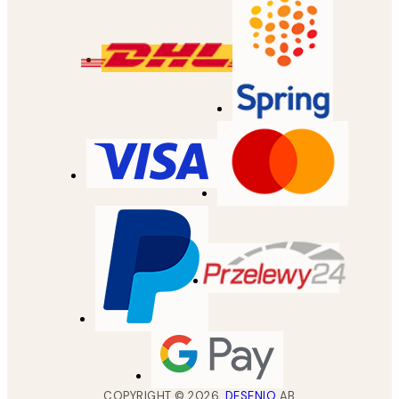
COPYRIGHT ©
2026
,
DESENIO
AB