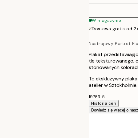
W magazynie
Dostawa gratis od 2
Nastrojowy Portret Pl
Plakat przedstawiają
tle teksturowanego, 
stonowanych kolorach
To ekskluzywny plaka
atelier w Sztokholmie.
19763-5
Historia cen
Dowiedz się więcej o nas