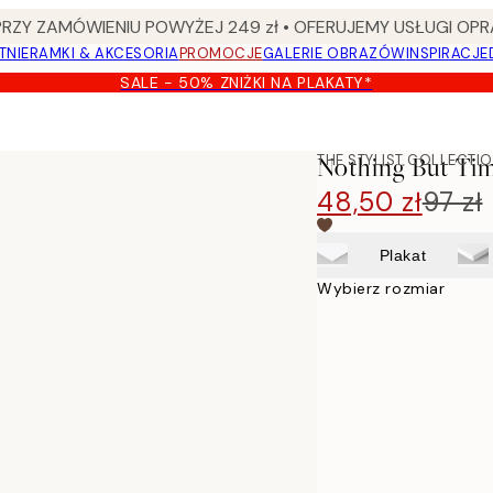
Y ZAMÓWIENIU POWYŻEJ 249 zł • OFERUJEMY USŁUGI OPR
TNIE
RAMKI & AKCESORIA
PROMOCJE
GALERIE OBRAZÓW
INSPIRACJE
SALE - 50% ZNIŻKI NA PLAKATY*
THE STYLIST COLLECTI
Nothing But Tim
48,50 zł
97 zł
Plakat
Wybierz rozmiar