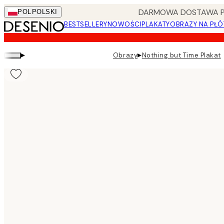
Skip
DARMOWA DOSTAWA PRZ
POL
POLSKI
to
BESTSELLERY
NOWOŚCI
PLAKATY
OBRAZY NA PŁÓ
main
content.
▸
▸
Obrazy
Nothing but Time Plakat