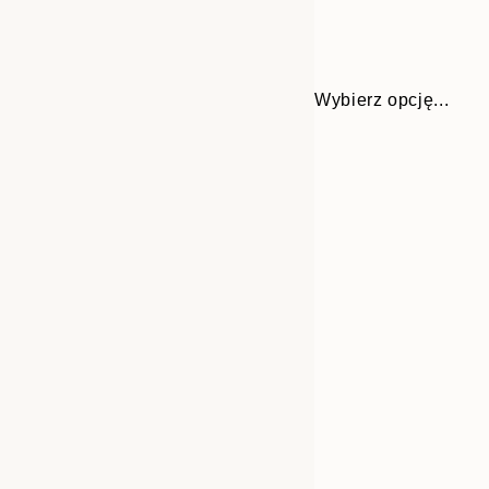
Wybierz opcję...
Frame
30x40 cm
options
50x70 cm