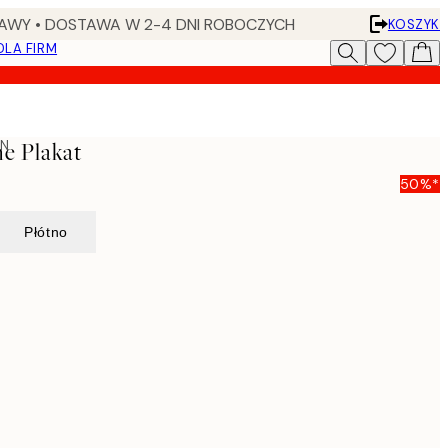
AWY • DOSTAWA W 2-4 DNI ROBOCZYCH
KOSZYK
DLA FIRM
ON
e Plakat
50%*
Płótno