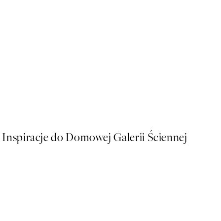
50%*
Sophisticated Dog Plakat
Od 26,98 zł
53,95 zł
Inspiracje do Domowej Galerii Ściennej