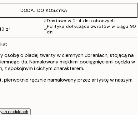
152 zł
DODAJ DO KOSZYKA
Dostawa w 2-4 dni roboczych
Polityka dotycząca zwrotów w ciągu 90
49 zł
dni
akat
cy osobę o bladej twarzy w ciemnych ubraniach, stojącą na
ciemnego tła. Namalowany miękkimi pociągnięciami pędzla w
, z spokojnym i cichym charakterem.
t, pierwotnie ręcznie namalowany przez artystę w naszym
zych produktach