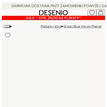
Skip
to
main
SALE - 50% ZNIŻKI NA PLAKATY*
content.
▸
▸
Plakaty retro
Great Blue Heron Plakat
Product
images