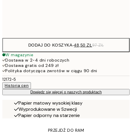
15
Frame
options
DODAJ DO KOSZYKA
-
48,50 ZŁ
97 ZŁ
W magazynie
Dostawa w 2-4 dni roboczych
Dostawa gratis od 249 zł
Polityka dotycząca zwrotów w ciągu 90 dni
12172-5
Historia cen
Dowiedz się więcej o naszych produktach
Papier matowy wysokiej klasy
Wyprodukowane w Szwecji
Papier odporny na starzenie
PRZEJDŹ DO RAM