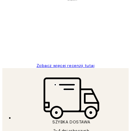
Zweryfikowany kupujący
Opinie
klientów
Excellent quality at a nice price
20 kwi
Magdalena B
Zobacz więcej recenzji tutaj
SZYBKA DOSTAWA
2-4 dni roboczych