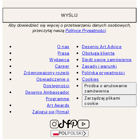
WYŚLIJ
Aby dowiedzieć się więcej o przetwarzaniu danych osobowych,
przeczytaj naszą
Polityce Prywatności
.
O nas
Desenio Art Advice
Prasa
Obsługa klienta
Wydawca
Śledź swoje zamówienie
Career
Zasady i warunki
Zrównoważony rozwój
Polityka prywatności
Oświadczenie o
Cookies
Dostępności
Prośba o anulowanie
zamówienia
Desenio Ambassador
Zarządzaj plikami
Programme
cookie
Art Awards
Zaloguj się (firma)
POL
POLSKI