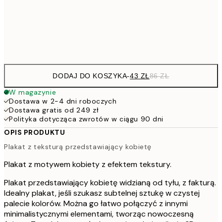
15
Frame
options
DODAJ DO KOSZYKA
-
43 ZŁ
86 ZŁ
W magazynie
Dostawa w 2-4 dni roboczych
Dostawa gratis od 249 zł
Polityka dotycząca zwrotów w ciągu 90 dni
OPIS PRODUKTU
Plakat z teksturą przedstawiający kobietę
Plakat z motywem kobiety z efektem tekstury.
Plakat przedstawiający kobietę widzianą od tyłu, z fakturą.
Idealny plakat, jeśli szukasz subtelnej sztukę w czystej
palecie kolorów. Można go łatwo połączyć z innymi
minimalistycznymi elementami, tworząc nowoczesną