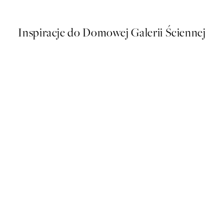
Od 26,98 zł
53,95 zł
Inspiracje do Domowej Galerii Ściennej