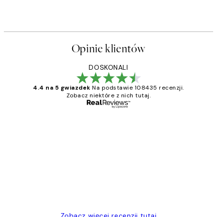
Opinie klientów
DOSKONALI
4.4 na 5 gwiazdek
Na podstawie 108435 recenzji.
Zobacz niektóre z nich tutaj.
Zweryfikowany kupujący
Opinie
klientów
Excellent quality at a nice price
20 kwi
Magdalena B
Zobacz więcej recenzji tutaj