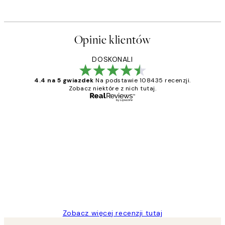
Opinie klientów
DOSKONALI
4.4 na 5 gwiazdek
Na podstawie 108435 recenzji.
Zobacz niektóre z nich tutaj.
Zweryfikowany kupujący
Opinie
klientów
Excellent quality at a nice price
20 kwi
Magdalena B
Zobacz więcej recenzji tutaj