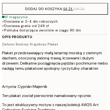
DODAJ DO KOSZYKA
-
54 ZŁ
108 ZŁ
W magazynie
Dostawa w 2-4 dni roboczych
Dostawa gratis od 249 zł
Polityka dotycząca zwrotów w ciągu 90 dni
OPIS PRODUKTU
Zielono Beżowy Krajobraz Plakat
Plakat przedstawiający małą latarnię morską z ciemnym
dachem, otoczoną zieloną trawą, krzewami i dużym
drzewem. Delikatne pociągnięcia pędzla i pochmurne niebo
nadają temu plakatowi spokojny i przytulny charakter.
Artysta: Cyprián Majerník
Ten plakat został pierwotnie namalowany ręcznie.
To jest ekskluzywny motyw z naszej kolekcji AW25 Art
Collection: Evolving Traditions.