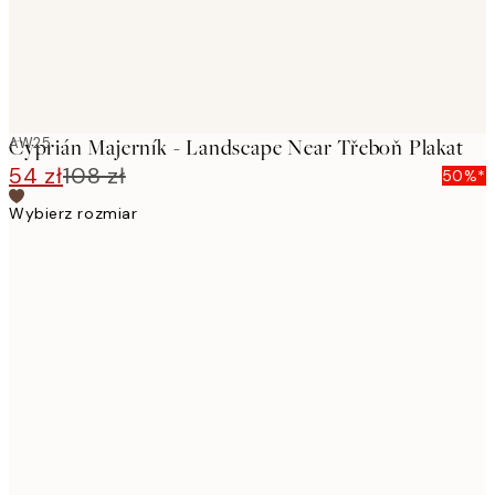
AW25
Cyprián Majerník - Landscape Near Třeboň Plakat
54 zł
108 zł
50%*
Wybierz rozmiar