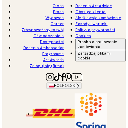
O nas
Desenio Art Advice
Prasa
Obsługa klienta
Wydawca
Śledź swoje zamówienie
Career
Zasady i warunki
Zrównoważony rozwój
Polityka prywatności
Oświadczenie o
Cookies
Dostępności
Prośba o anulowanie
zamówienia
Desenio Ambassador
Zarządzaj plikami
Programme
cookie
Art Awards
Zaloguj się (firma)
POL
POLSKI