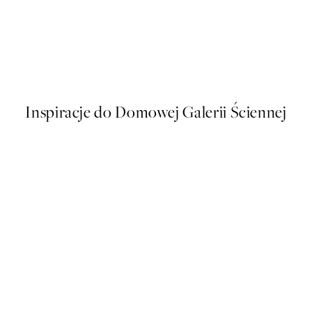
50%*
Pastel Pink Palm Plakat
Od 16 zł
32 zł
Inspiracje do Domowej Galerii Ściennej