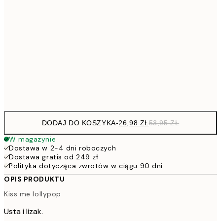
53,
4
30x40 cm
7
50x70 cm
15
Frame
options
DODAJ DO KOSZYKA
-
26,98 ZŁ
53,95 ZŁ
W magazynie
Dostawa w 2-4 dni roboczych
Dostawa gratis od 249 zł
Polityka dotycząca zwrotów w ciągu 90 dni
OPIS PRODUKTU
Kiss me lollypop
Usta i lizak.