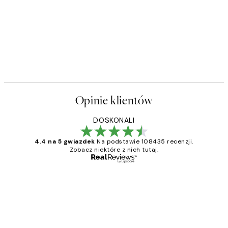
Opinie klientów
DOSKONALI
4.4 na 5 gwiazdek
Na podstawie 108435 recenzji.
Zobacz niektóre z nich tutaj.
Zweryfikowany kupujący
Opinie
klientów
Excellent quality at a nice price