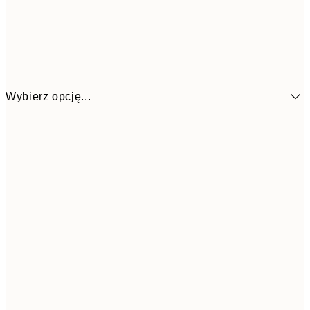
Wybierz opcję...
26,9
21x30 cm