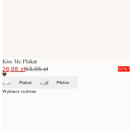
images
Kiss Me Plakat
26,98 zł
53,95 zł
50%*
Plakat
Płótno
Wybierz rozmiar