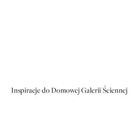
50%*
r Blocks Plakat
Monet - The Cliffs at Étretat 
Od 26,98 zł
53,95 zł
Inspiracje do Domowej Galerii Ściennej