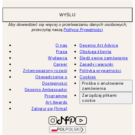
WYŚLIJ
Aby dowiedzieć się więcej o przetwarzaniu danych osobowych,
przeczytaj naszą
Polityce Prywatności
.
O nas
Desenio Art Advice
Prasa
Obsługa klienta
Wydawca
Śledź swoje zamówienie
Career
Zasady i warunki
Zrównoważony rozwój
Polityka prywatności
Oświadczenie o
Cookies
Dostępności
Prośba o anulowanie
zamówienia
Desenio Ambassador
Zarządzaj plikami
Programme
cookie
Art Awards
Zaloguj się (firma)
POL
POLSKI