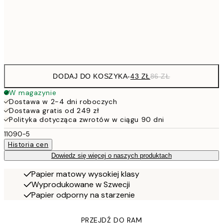
15
Frame
options
DODAJ DO KOSZYKA
-
43 ZŁ
86 ZŁ
W magazynie
Dostawa w 2-4 dni roboczych
Dostawa gratis od 249 zł
Polityka dotycząca zwrotów w ciągu 90 dni
11090-5
Historia cen
Dowiedz się więcej o naszych produktach
Papier matowy wysokiej klasy
Wyprodukowane w Szwecji
Papier odporny na starzenie
PRZEJDŹ DO RAM