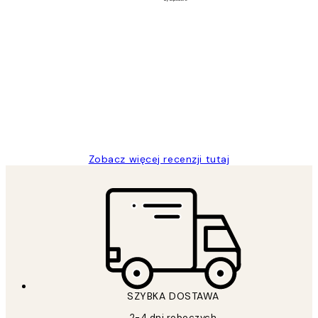
Zweryfikowany kupujący
Opinie
klientów
Excellent quality at a nice price
20 kwi
Magdalena B
Zobacz więcej recenzji tutaj
SZYBKA DOSTAWA
2-4 dni roboczych