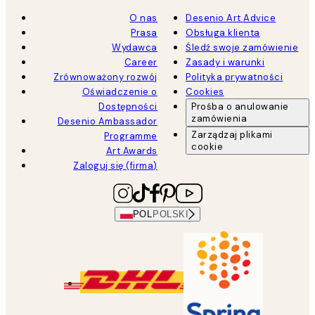
O nas
Desenio Art Advice
Prasa
Obsługa klienta
Wydawca
Śledź swoje zamówienie
Career
Zasady i warunki
Zrównoważony rozwój
Polityka prywatności
Oświadczenie o
Cookies
Dostępności
Prośba o anulowanie
zamówienia
Desenio Ambassador
Zarządzaj plikami
Programme
cookie
Art Awards
Zaloguj się (firma)
POL
POLSKI