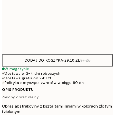
35,7
40x50 cm
1
68,4
70x100 cm
22
Frame
options
DODAJ DO KOSZYKA
-
29,10 ZŁ
97 ZŁ
W magazynie
Dostawa w 2-4 dni roboczych
Dostawa gratis od 249 zł
Polityka dotycząca zwrotów w ciągu 90 dni
OPIS PRODUKTU
Zielony obraz olejny
Obraz abstrakcyjny z kształtami i liniami w kolorach złotym
i zielonym