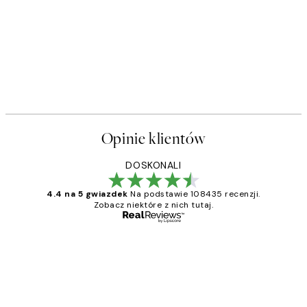
Opinie klientów
DOSKONALI
4.4 na 5 gwiazdek
Na podstawie 108435 recenzji.
Zobacz niektóre z nich tutaj.
Zweryfikowany kupujący
Opinie
klientów
Excellent quality at a nice price