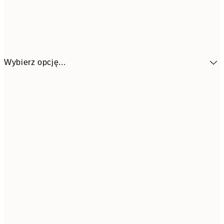
Wybierz opcję...
29,1
30x40 cm