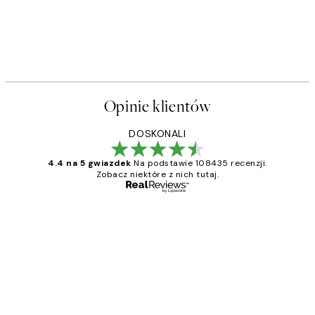
Opinie klientów
DOSKONALI
4.4 na 5 gwiazdek
Na podstawie 108435 recenzji.
Zobacz niektóre z nich tutaj.
Zweryfikowany kupujący
Opinie
klientów
Excellent quality at a nice price
20 kwi
Magdalena B