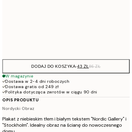
10
70x100 cm
20
264,5
100x150 cm
52
Frame
options
DODAJ DO KOSZYKA
-
43 ZŁ
86 ZŁ
W magazynie
Dostawa w 2-4 dni roboczych
Dostawa gratis od 249 zł
Polityka dotycząca zwrotów w ciągu 90 dni
OPIS PRODUKTU
Nordycki Obraz
Plakat z niebieskim tłem i białym tekstem "Nordic Gallery" i
"Stockholm". Idealny obraz na ścianę do nowoczesnego
domu.