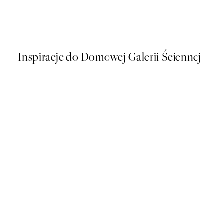
Carole Hillman - Le Soleil Pla
Od 58,20 zł
97 zł
Inspiracje do Domowej Galerii Ściennej