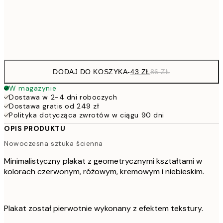
15
Frame
options
DODAJ DO KOSZYKA
-
43 ZŁ
86 ZŁ
W magazynie
Dostawa w 2-4 dni roboczych
Dostawa gratis od 249 zł
Polityka dotycząca zwrotów w ciągu 90 dni
OPIS PRODUKTU
Nowoczesna sztuka ścienna
Minimalistyczny plakat z geometrycznymi kształtami w
kolorach czerwonym, różowym, kremowym i niebieskim.
Plakat został pierwotnie wykonany z efektem tekstury.