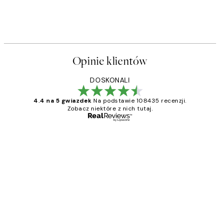
Opinie klientów
DOSKONALI
4.4 na 5 gwiazdek
Na podstawie 108435 recenzji.
Zobacz niektóre z nich tutaj.
Zweryfikowany kupujący
Opinie
klientów
Excellent quality at a nice price
20 kwi
Magdalena B