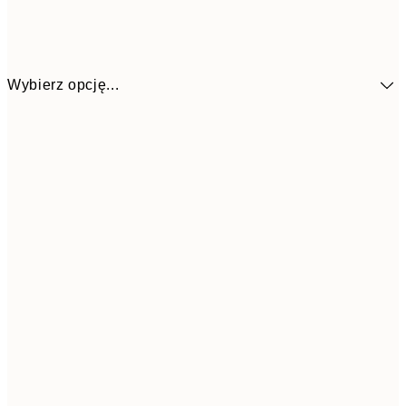
Wybierz opcję...
4
30x40 cm
7