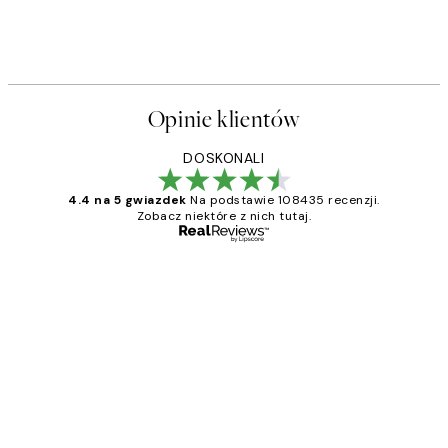
Opinie klientów
DOSKONALI
4.4 na 5 gwiazdek
Na podstawie 108435 recenzji.
Zobacz niektóre z nich tutaj.
Zweryfikowany kupujący
Opinie
klientów
Excellent quality at a nice price
20 kwi
Magdalena B