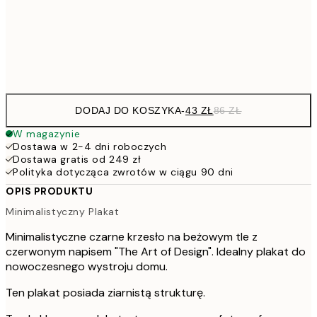
50x70 cm
15
Frame
options
DODAJ DO KOSZYKA
-
43 ZŁ
86 ZŁ
W magazynie
Dostawa w 2-4 dni roboczych
Dostawa gratis od 249 zł
Polityka dotycząca zwrotów w ciągu 90 dni
OPIS PRODUKTU
Minimalistyczny Plakat
Minimalistyczne czarne krzesło na beżowym tle z
czerwonym napisem "The Art of Design". Idealny plakat do
nowoczesnego wystroju domu.
Ten plakat posiada ziarnistą strukturę.