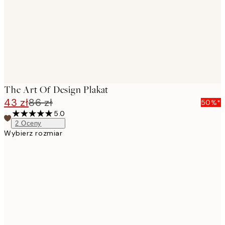
images
The Art Of Design Plakat
43 zł
86 zł
50%*
5.0
2
Oceny
Wybierz rozmiar