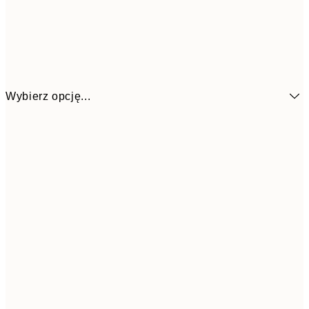
Wybierz opcję...
26,9
21x30 cm