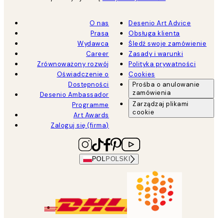
O nas
Desenio Art Advice
Prasa
Obsługa klienta
Wydawca
Śledź swoje zamówienie
Career
Zasady i warunki
Zrównoważony rozwój
Polityka prywatności
Oświadczenie o
Cookies
Dostępności
Prośba o anulowanie
zamówienia
Desenio Ambassador
Zarządzaj plikami
Programme
cookie
Art Awards
Zaloguj się (firma)
POL
POLSKI