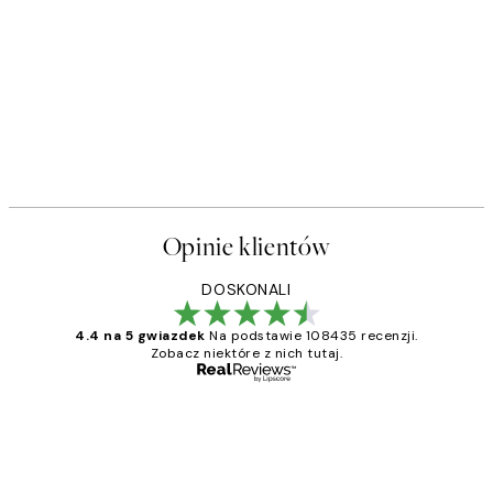
Opinie klientów
DOSKONALI
4.4 na 5 gwiazdek
Na podstawie 108435 recenzji.
Zobacz niektóre z nich tutaj.
Zweryfikowany kupujący
Opinie
klientów
Excellent quality at a nice price