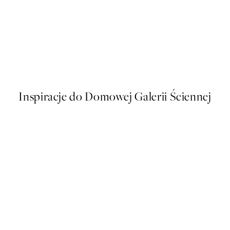
50%*
Classic Top Plakat
Od 48,50 zł
97 zł
Inspiracje do Domowej Galerii Ściennej