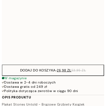
53,
4
30x40 cm
7
50x70 cm
15
264,5
100x150 cm
52
Frame
options
DODAJ DO KOSZYKA
-
26,98 ZŁ
53,95 ZŁ
W magazynie
Dostawa w 2-4 dni roboczych
Dostawa gratis od 249 zł
Polityka dotycząca zwrotów w ciągu 90 dni
OPIS PRODUKTU
Plakat Stories Untold - Brązowe Grzbiety Książek