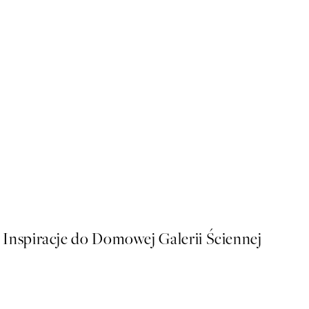
50%*
Cup of Cafe Latte Plakat
Od 26,98 zł
53,95 zł
Inspiracje do Domowej Galerii Ściennej