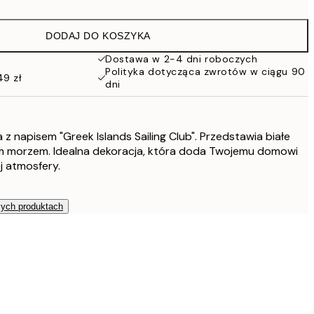
53,95 zł
DODAJ DO KOSZYKA
86 zł
Dostawa w 2-4 dni roboczych
Polityka dotycząca zwrotów w ciągu 90
49 zł
108 zł
dni
108 zł
 z napisem "Greek Islands Sailing Club". Przedstawia białe
152 zł
m morzem. Idealna dekoracja, która doda Twojemu domowi
j atmosfery.
206 zł
zych produktach