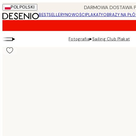
Skip
DARMOWA DOSTAWA PRZ
POL
POLSKI
to
BESTSELLERY
NOWOŚCI
PLAKATY
OBRAZY NA PŁÓ
main
content.
▸
▸
Fotografia
Sailing Club Plakat