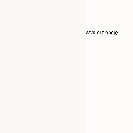
Wybierz opcję...
Frame
13x18 cm
options