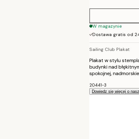
21x30 cm
30x40 cm
W magazynie
Dostawa gratis od 2
40x50 cm
Sailing Club Plakat
50x50 cm
Plakat w stylu stempla
50x70 cm
budynki nad błękitny
spokojnej, nadmorskie
70x100 cm
20441-3
Dowiedz się więcej o nas