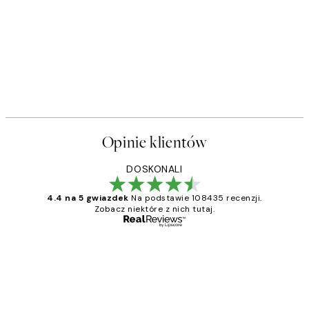
Opinie klientów
DOSKONALI
4.4 na 5 gwiazdek
Na podstawie 108435 recenzji.
Zobacz niektóre z nich tutaj.
Zweryfikowany kupujący
Opinie
klientów
Excellent quality at a nice price