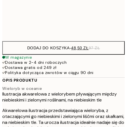
7
50x70 cm
15
Frame
options
DODAJ DO KOSZYKA
-
48,50 ZŁ
97 ZŁ
W magazynie
Dostawa w 2-4 dni roboczych
Dostawa gratis od 249 zł
Polityka dotycząca zwrotów w ciągu 90 dni
OPIS PRODUKTU
Wieloryb w oceanie
Ilustracja akwarelowa z wielorybem pływającym między
niebieskimi i zielonymi roślinami, na niebieskim tle
Akwarelowa ilustracja przedstawiająca wieloryba, z
otaczającymi go niebieskimi i zielonymi liśćmi oraz skałkami,
na niebieskim tle. Ta urocza ilustracja idealnie nadaje się do