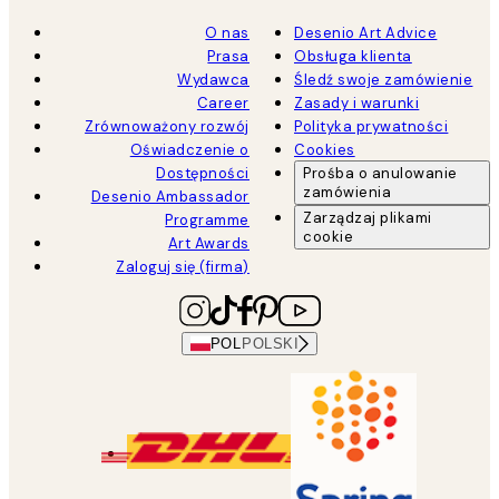
O nas
Desenio Art Advice
Prasa
Obsługa klienta
Wydawca
Śledź swoje zamówienie
Career
Zasady i warunki
Zrównoważony rozwój
Polityka prywatności
Oświadczenie o
Cookies
Dostępności
Prośba o anulowanie
zamówienia
Desenio Ambassador
Zarządzaj plikami
Programme
cookie
Art Awards
Zaloguj się (firma)
POL
POLSKI