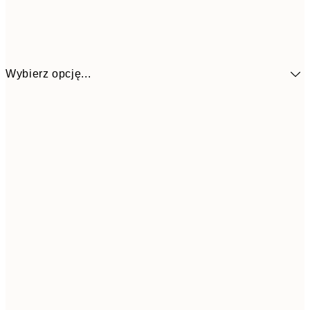
Wybierz opcję...
48,5
30x40 cm