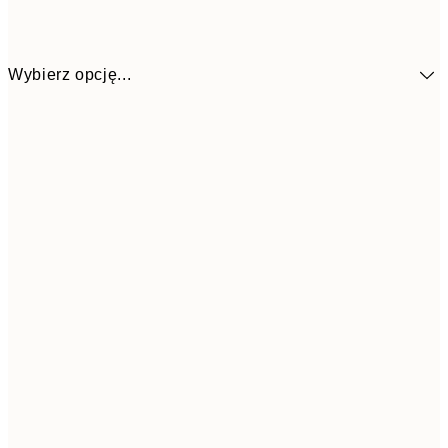
Wybierz opcję...
50x70 cm
15