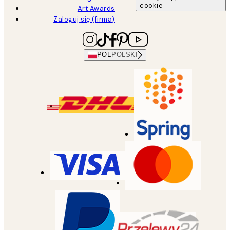
cookie
Art Awards
Zaloguj się (firma)
POL
POLSKI