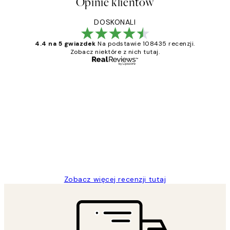
Opinie klientów
DOSKONALI
4.4 na 5 gwiazdek
Na podstawie 108435 recenzji.
Zobacz niektóre z nich tutaj.
Zweryfikowany kupujący
Opinie
klientów
Excellent quality at a nice price
20 kwi
Magdalena B
Zobacz więcej recenzji tutaj