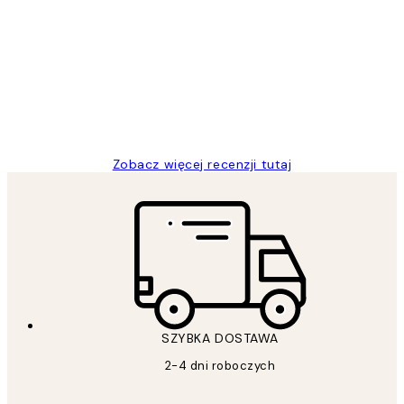
Opinie
klientów
Excellent quality at a nice price
20 kwi
Magdalena B
Zobacz więcej recenzji tutaj
SZYBKA DOSTAWA
2-4 dni roboczych