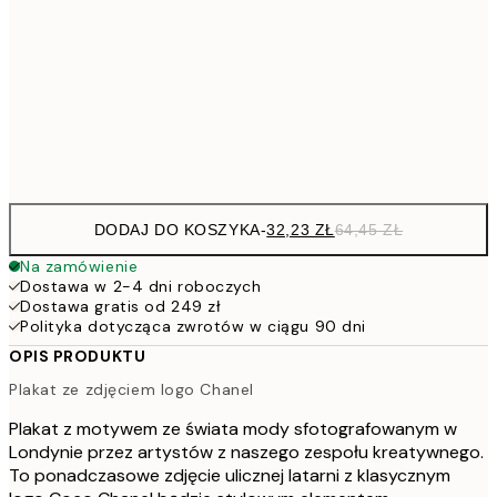
30x40 cm
7
50x70 cm
15
Frame
options
DODAJ DO KOSZYKA
-
32,23 ZŁ
64,45 ZŁ
Na zamówienie
Dostawa w 2-4 dni roboczych
Dostawa gratis od 249 zł
Polityka dotycząca zwrotów w ciągu 90 dni
OPIS PRODUKTU
Plakat ze zdjęciem logo Chanel
Plakat z motywem ze świata mody sfotografowanym w
Londynie przez artystów z naszego zespołu kreatywnego.
To ponadczasowe zdjęcie ulicznej latarni z klasycznym