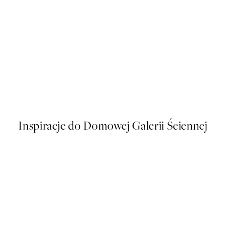
50%*
Caffè del Cuore Plakat
Od 26,98 zł
53,95 zł
Inspiracje do Domowej Galerii Ściennej