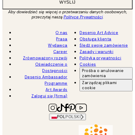
WYŚLIJ
Aby dowiedzieć się więcej o przetwarzaniu danych osobowych,
przeczytaj naszą
Polityce Prywatności
.
O nas
Desenio Art Advice
Prasa
Obsługa klienta
Wydawca
Śledź swoje zamówienie
Career
Zasady i warunki
Zrównoważony rozwój
Polityka prywatności
Oświadczenie o
Cookies
Dostępności
Prośba o anulowanie
zamówienia
Desenio Ambassador
Zarządzaj plikami
Programme
cookie
Art Awards
Zaloguj się (firma)
POL
POLSKI