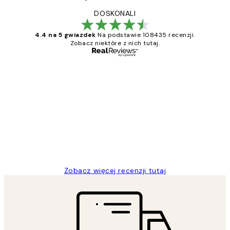
DOSKONALI
4.4 na 5 gwiazdek
Na podstawie 108435 recenzji.
Zobacz niektóre z nich tutaj.
Zweryfikowany kupujący
Opinie
klientów
Excellent quality at a nice price
20 kwi
Magdalena B
Zobacz więcej recenzji tutaj