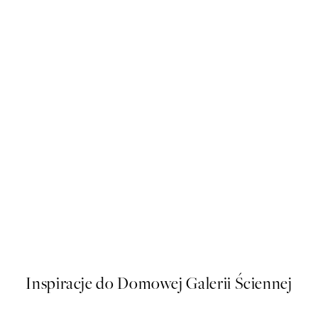
50%*
t
Art Nouveau Staircase Plakat
Od 43 zł
86 zł
Inspiracje do Domowej Galerii Ściennej