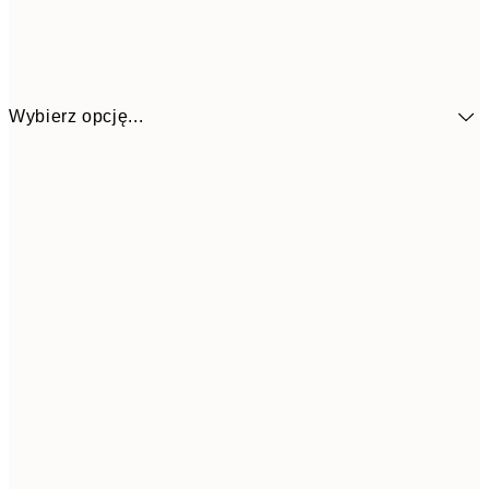
Wybierz opcję...
4
30x40 cm