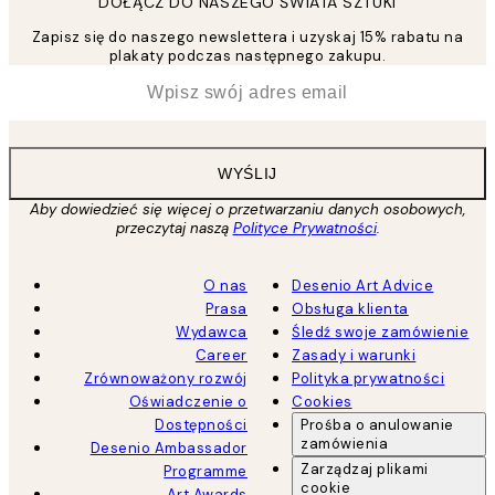
DOŁĄCZ DO NASZEGO ŚWIATA SZTUKI
Zapisz się do naszego newslettera i uzyskaj 15% rabatu na
plakaty podczas następnego zakupu.
*
Email
WYŚLIJ
Aby dowiedzieć się więcej o przetwarzaniu danych osobowych,
przeczytaj naszą
Polityce Prywatności
.
O nas
Desenio Art Advice
Prasa
Obsługa klienta
Wydawca
Śledź swoje zamówienie
Career
Zasady i warunki
Zrównoważony rozwój
Polityka prywatności
Oświadczenie o
Cookies
Dostępności
Prośba o anulowanie
zamówienia
Desenio Ambassador
Zarządzaj plikami
Programme
cookie
Art Awards