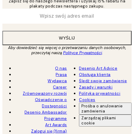
Zapisz się do naszego newslettera i uzyskaj 15% rabatu na
plakaty podczas następnego zakupu.
*
Email
WYŚLIJ
Aby dowiedzieć się więcej o przetwarzaniu danych osobowych,
przeczytaj naszą
Polityce Prywatności
.
O nas
Desenio Art Advice
Prasa
Obsługa klienta
Wydawca
Śledź swoje zamówienie
Career
Zasady i warunki
Zrównoważony rozwój
Polityka prywatności
Oświadczenie o
Cookies
Dostępności
Prośba o anulowanie
zamówienia
Desenio Ambassador
Zarządzaj plikami
Programme
cookie
Art Awards
Zaloguj się (firma)