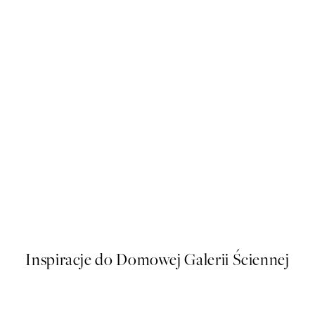
50%*
Paris Architecture Plakat
Od 43 zł
86 zł
Inspiracje do Domowej Galerii Ściennej