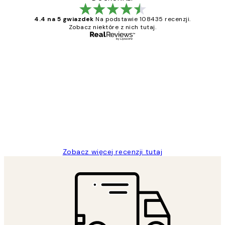
4.4 na 5 gwiazdek
Na podstawie 108435 recenzji.
Zobacz niektóre z nich tutaj.
Zweryfikowany kupujący
Opinie
klientów
Excellent quality at a nice price
20 kwi
Magdalena B
Zobacz więcej recenzji tutaj