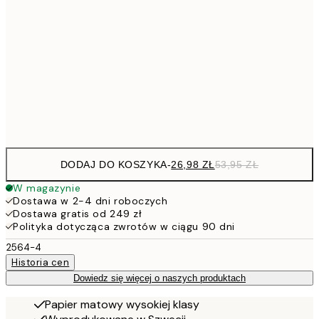
4
30x40 cm
7
50x70 cm
15
Frame
options
DODAJ DO KOSZYKA
-
26,98 ZŁ
53,95 ZŁ
W magazynie
Dostawa w 2-4 dni roboczych
Dostawa gratis od 249 zł
Polityka dotycząca zwrotów w ciągu 90 dni
2564-4
Historia cen
Dowiedz się więcej o naszych produktach
Papier matowy wysokiej klasy