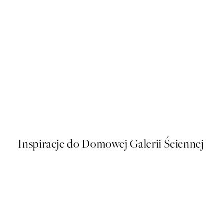
50%*
lakat
Line Art Kiss Plakat
Od 16 zł
32 zł
Inspiracje do Domowej Galerii Ściennej