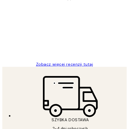
Zweryfikowany kupujący
Opinie
klientów
Excellent quality at a nice price
20 kwi
Magdalena B
Zobacz więcej recenzji tutaj
SZYBKA DOSTAWA
2-4 dni roboczych