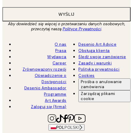
WYŚLIJ
Aby dowiedzieć się więcej o przetwarzaniu danych osobowych,
przeczytaj naszą
Polityce Prywatności
.
O nas
Desenio Art Advice
Prasa
Obsługa klienta
Wydawca
Śledź swoje zamówienie
Career
Zasady i warunki
Zrównoważony rozwój
Polityka prywatności
Oświadczenie o
Cookies
Dostępności
Prośba o anulowanie
zamówienia
Desenio Ambassador
Zarządzaj plikami
Programme
cookie
Art Awards
Zaloguj się (firma)
POL
POLSKI