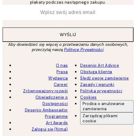
plakaty podczas następnego zakupu.
*
Email
WYŚLIJ
Aby dowiedzieć się więcej o przetwarzaniu danych osobowych,
przeczytaj naszą
Polityce Prywatności
.
O nas
Desenio Art Advice
Prasa
Obsługa klienta
Wydawca
Śledź swoje zamówienie
Career
Zasady i warunki
Zrównoważony rozwój
Polityka prywatności
Oświadczenie o
Cookies
Dostępności
Prośba o anulowanie
zamówienia
Desenio Ambassador
Zarządzaj plikami
Programme
cookie
Art Awards
Zaloguj się (firma)