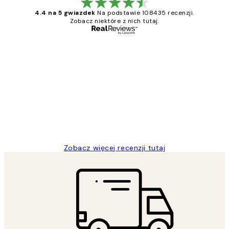
4.4 na 5 gwiazdek
Na podstawie 108435 recenzji.
Zobacz niektóre z nich tutaj.
Zweryfikowany kupujący
Opinie
klientów
Excellent quality at a nice price
20 kwi
Magdalena B
Zobacz więcej recenzji tutaj