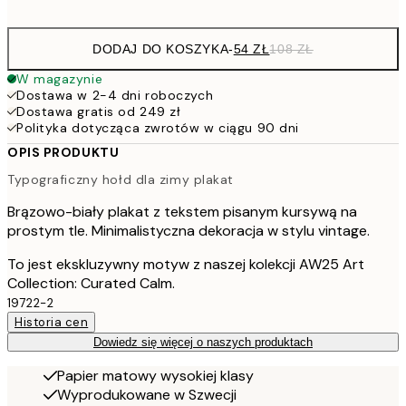
options
DODAJ DO KOSZYKA
-
54 ZŁ
108 ZŁ
W magazynie
Dostawa w 2-4 dni roboczych
Dostawa gratis od 249 zł
Polityka dotycząca zwrotów w ciągu 90 dni
OPIS PRODUKTU
Typograficzny hołd dla zimy plakat
Brązowo-biały plakat z tekstem pisanym kursywą na
prostym tle. Minimalistyczna dekoracja w stylu vintage.
To jest ekskluzywny motyw z naszej kolekcji AW25 Art
Collection: Curated Calm.
19722-2
Historia cen
Dowiedz się więcej o naszych produktach
Papier matowy wysokiej klasy
Wyprodukowane w Szwecji