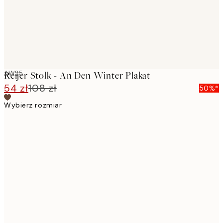
AW25
Reijer Stolk - An Den Winter Plakat
54 zł
108 zł
50%*
Wybierz rozmiar