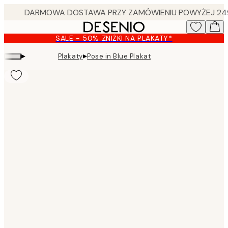
Skip
to
main
SALE - 50% ZNIŻKI NA PLAKATY*
content.
▸
▸
Plakaty
Pose in Blue Plakat
Product
images