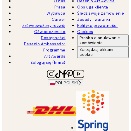
O nas
Desenio Art Advice
Prasa
Obsługa klienta
Wydawca
Śledź swoje zamówienie
Career
Zasady i warunki
Zrównoważony rozwój
Polityka prywatności
Oświadczenie o
Cookies
Dostępności
Prośba o anulowanie
zamówienia
Desenio Ambassador
Zarządzaj plikami
Programme
cookie
Art Awards
Zaloguj się (firma)
POL
POLSKI