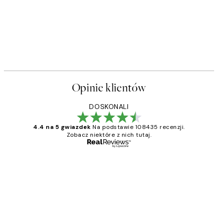
Opinie klientów
DOSKONALI
4.4 na 5 gwiazdek
Na podstawie 108435 recenzji.
Zobacz niektóre z nich tutaj.
Zweryfikowany kupujący
Opinie
klientów
Excellent quality at a nice price