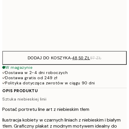
15
11
70x100 cm
22
Frame
options
DODAJ DO KOSZYKA
-
48,50 ZŁ
97 ZŁ
W magazynie
Dostawa w 2-4 dni roboczych
Dostawa gratis od 249 zł
Polityka dotycząca zwrotów w ciągu 90 dni
OPIS PRODUKTU
Sztuka niebieskiej linii
Postać portretu line art z niebieskim tłem
Ilustracja kobiety w czarnych liniach z niebieskim i białym
tłem. Graficzny plakat z modnym motywem idealny do